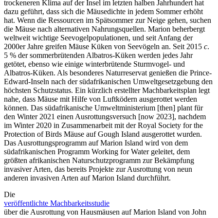
trockeneren Klima auf der Insel im letzten halben Jahrhundert hat
dazu geführt, dass sich die Mäusedichte in jedem Sommer erhöht
hat. Wenn die Ressourcen im Spätsommer zur Neige gehen, suchen
die Mäuse nach alternativen Nahrungsquellen. Marion beherbergt
weltweit wichtige Seevogelpopulationen, und seit Anfang der
2000er Jahre greifen Mäuse Küken von Seevögeln an. Seit 2015
c
.
5 % der sommerbrütenden Albatros-Küken werden jedes Jahr
getötet, ebenso wie einige winterbrütende Sturmvogel- und
Albatros-Küken. Als besonderes Naturreservat genießen die Prince-
Edward-Inseln nach der südafrikanischen Umweltgesetzgebung den
höchsten Schutzstatus. Ein kürzlich erstellter Machbarkeitsplan legt
nahe, dass Mäuse mit Hilfe von Luftködern ausgerottet werden
können. Das südafrikanische Umweltministerium [then] plant für
den Winter 2021 einen Ausrottungsversuch [now 2023], nachdem
im Winter 2020 in Zusammenarbeit mit der Royal Society for the
Protection of Birds Mäuse auf Gough Island ausgerottet wurden.
Das Ausrottungsprogramm auf Marion Island wird von dem
südafrikanischen Programm Working for Water geleitet, dem
größten afrikanischen Naturschutzprogramm zur Bekämpfung
invasiver Arten, das bereits Projekte zur Ausrottung von neun
anderen invasiven Arten auf Marion Island durchführt.
Die
veröffentlichte Machbarkeitsstudie
über die Ausrottung von Hausmäusen auf Marion Island von John