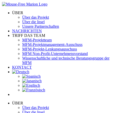
Skip
to
ÜBER
content
Über das Projekt
Über die Insel
Unsere Partnerschaften
NACHRICHTEN
TRIFF DAS TEAM
MFM-Projektteam
MFM-Projektmanagement-Ausschuss
MFM-Projekt-Lenkungsausschuss
MFM Non-Profit-Unternehmensvorstand
Wissenschaftliche und technische Beratungsgruppe der
MFM
KONTACT
ÜBER
Über das Projekt
Über die Insel