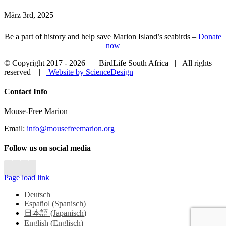
März 3rd, 2025
Be a part of history and help save Marion Island’s seabirds –
Donate
now
© Copyright 2017 -
2026 | BirdLife South Africa | All rights
reserved |
Website by ScienceDesign
Close
Contact Info
Sliding
Bar
Mouse-Free Marion
Area
Email:
info@mousefreemarion.org
Follow us on social media
Page load link
Deutsch
Español
(
Spanisch
)
日本語
(
Japanisch
)
English
(
Englisch
)