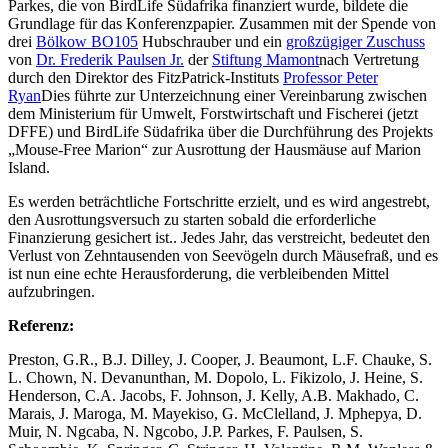
Parkes, die von BirdLife Südafrika finanziert wurde, bildete die
Grundlage für das Konferenzpapier. Zusammen mit der Spende von
drei
Bölkow BO105
Hubschrauber und ein
großzügiger Zuschuss
von
Dr. Frederik Paulsen Jr.
der
Stiftung Mamont
nach Vertretung
durch den Direktor des FitzPatrick-Instituts
Professor Peter
Ryan
Dies führte zur Unterzeichnung einer Vereinbarung zwischen
dem Ministerium für Umwelt, Forstwirtschaft und Fischerei (jetzt
DFFE) und BirdLife Südafrika über die Durchführung des Projekts
„Mouse-Free Marion“ zur Ausrottung der Hausmäuse auf Marion
Island.
Es werden beträchtliche Fortschritte erzielt, und es wird angestrebt,
den Ausrottungsversuch zu starten
sobald die erforderliche
Finanzierung gesichert ist.
. Jedes Jahr, das verstreicht, bedeutet den
Verlust von Zehntausenden von Seevögeln durch Mäusefraß, und es
ist nun eine echte Herausforderung, die verbleibenden Mittel
aufzubringen.
Referenz:
Preston, G.R., B.J. Dilley, J. Cooper, J. Beaumont, L.F. Chauke, S.
L. Chown, N. Devanunthan, M. Dopolo, L. Fikizolo, J. Heine, S.
Henderson, C.A. Jacobs, F. Johnson, J. Kelly, A.B. Makhado, C.
Marais, J. Maroga, M. Mayekiso, G. McClelland, J. Mphepya, D.
Muir, N. Ngcaba, N. Ngcobo, J.P. Parkes, F. Paulsen, S.