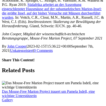
Schoombie, K. Springer, C. Stringer, H. Valentine, R.M. Wanless &
P.G. Ryan 2019.
Südafrika arbeitet an der Ausrottung
eingeschleppter Hausmäuse auf der subantarktischen Marion-Insel:
die größte Insel, auf der bisher Versuche mit Mäusen durchgeführt
wurden
. In: Veitch, C.R., Clout, M.N., Martin, A.R., Russell, J.C. &
West, C.J. (Eds).
Inselinvasionen: Skalierung zur Bewältigung der
Herausforderung
. Gland, Schweiz: IUCN. pp. 40-46
.
John Cooper, Mitglied der wissenschaftlich-technischen
Beratungsgruppe, Mouse-Free Marion Project, 07 September 2021
By
John Cooper
|
2023-02-15T15:36:22+00:00
September 7th,
2021
|
Unkategorisiert
|
0 Comments
Share This Content!
Facebook
X
LinkedIn
WhatsApp
Tumblr
Pinterest
Email
Related Posts
Das Mouse-Free Marion Project trauert um Pamela Isdell, eine
wichtige Unterstützerin
Gallery