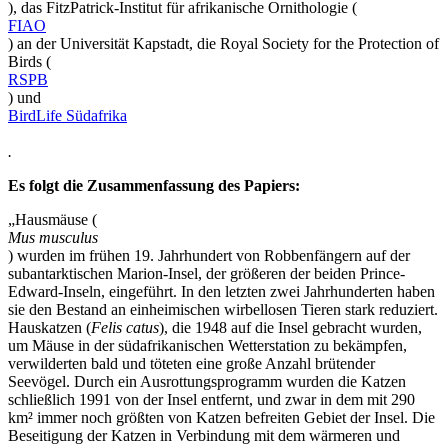
)
, das FitzPatrick-Institut für afrikanische Ornithologie (
FIAO
) an der Universität Kapstadt, die Royal Society for the Protection of
Birds (
RSPB
) und
BirdLife Südafrika
.
Es folgt die Zusammenfassung des Papiers:
„Hausmäuse (
Mus musculus
) wurden im frühen 19. Jahrhundert von Robbenfängern auf der
subantarktischen Marion-Insel, der größeren der beiden Prince-
Edward-Inseln, eingeführt. In den letzten zwei Jahrhunderten haben
sie den Bestand an einheimischen wirbellosen Tieren stark reduziert.
Hauskatzen (
Felis catus
), die 1948 auf die Insel gebracht wurden,
um Mäuse in der südafrikanischen Wetterstation zu bekämpfen,
verwilderten bald und töteten eine große Anzahl brütender
Seevögel. Durch ein Ausrottungsprogramm wurden die Katzen
schließlich 1991 von der Insel entfernt, und zwar in dem mit 290
km² immer noch größten von Katzen befreiten Gebiet der Insel. Die
Beseitigung der Katzen in Verbindung mit dem wärmeren und