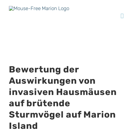
Skip
to
content
View
Bewertung der
Larger
Auswirkungen von
Image
invasiven Hausmäusen
auf brütende
Sturmvögel auf Marion
Island