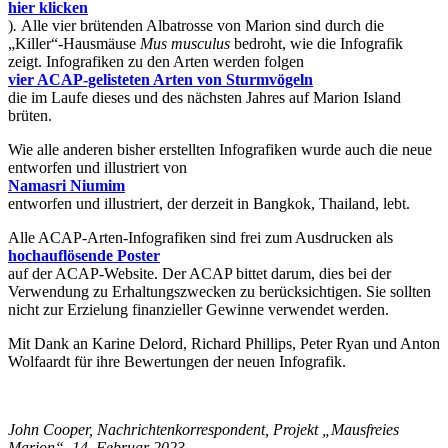
hier klicken
)
.
Alle vier brütenden Albatrosse von Marion sind durch die
„Killer“-Hausmäuse
Mus musculus
bedroht, wie die Infografik
zeigt. Infografiken zu den Arten werden folgen
vier ACAP-gelisteten Arten von Sturmvögeln
die im Laufe dieses und des nächsten Jahres auf Marion Island
brüten.
Wie alle anderen bisher erstellten Infografiken wurde auch die neue
entworfen und illustriert von
Namasri Niumim
entworfen und illustriert, der derzeit in Bangkok, Thailand, lebt.
Alle ACAP-Arten-Infografiken sind frei zum Ausdrucken als
hochauflösende Poster
auf der ACAP-Website. Der ACAP bittet darum, dies bei der
Verwendung zu Erhaltungszwecken zu berücksichtigen. Sie sollten
nicht zur Erzielung finanzieller Gewinne verwendet werden.
Mit Dank an Karine Delord, Richard Phillips, Peter Ryan und Anton
Wolfaardt für ihre Bewertungen der neuen Infografik.
John Cooper, Nachrichtenkorrespondent, Projekt „Mausfreies
Marion“, 14. Februar 2023