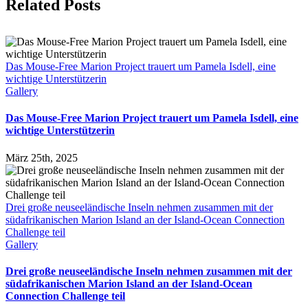
Facebook
X
LinkedIn
WhatsApp
Tumblr
Pinterest
Email
Related Posts
Das Mouse-Free Marion Project trauert um Pamela Isdell, eine
wichtige Unterstützerin
Gallery
Das Mouse-Free Marion Project trauert um Pamela Isdell, eine
wichtige Unterstützerin
März 25th, 2025
Drei große neuseeländische Inseln nehmen zusammen mit der
südafrikanischen Marion Island an der Island-Ocean Connection
Challenge teil
Gallery
Drei große neuseeländische Inseln nehmen zusammen mit der
südafrikanischen Marion Island an der Island-Ocean
Connection Challenge teil