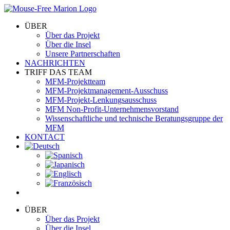
Skip
to
ÜBER
content
Über das Projekt
Über die Insel
Unsere Partnerschaften
NACHRICHTEN
TRIFF DAS TEAM
MFM-Projektteam
MFM-Projektmanagement-Ausschuss
MFM-Projekt-Lenkungsausschuss
MFM Non-Profit-Unternehmensvorstand
Wissenschaftliche und technische Beratungsgruppe der
MFM
KONTACT
ÜBER
Über das Projekt
Über die Insel