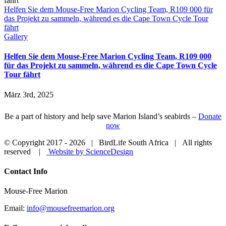
Helfen Sie dem Mouse-Free Marion Cycling Team, R109 000 für
das Projekt zu sammeln, während es die Cape Town Cycle Tour
fährt
Gallery
Helfen Sie dem Mouse-Free Marion Cycling Team, R109 000
für das Projekt zu sammeln, während es die Cape Town Cycle
Tour fährt
März 3rd, 2025
Be a part of history and help save Marion Island’s seabirds –
Donate
now
© Copyright 2017 -
2026 | BirdLife South Africa | All rights
reserved |
Website by ScienceDesign
Close
Contact Info
Sliding
Bar
Mouse-Free Marion
Area
Email:
info@mousefreemarion.org