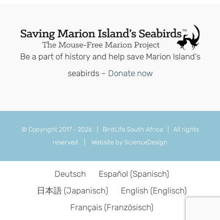
Be a part of history and help save Marion Island’s
seabirds –
Donate now
© Copyright 2017 -
2026 | BirdLife South Africa | All rights
reserved |
Website by ScienceDesign
Deutsch
Español
(
Spanisch
)
日本語
(
Japanisch
)
English
(
Englisch
)
Français
(
Französisch
)