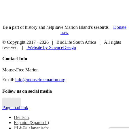
Be a part of history and help save Marion Island’s seabirds –
Donate
now
© Copyright 2017 -
2026 | BirdLife South Africa | All rights
reserved |
Website by ScienceDesign
Close
Contact Info
Sliding
Bar
Mouse-Free Marion
Area
Email:
info@mousefreemarion.org
Follow us on social media
Page load link
Deutsch
Español
(
Spanisch
)
日本語
(
Japanisch
)