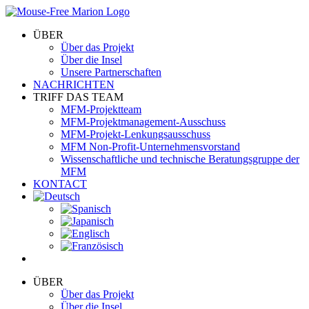
Skip
to
ÜBER
content
Über das Projekt
Über die Insel
Unsere Partnerschaften
NACHRICHTEN
TRIFF DAS TEAM
MFM-Projektteam
MFM-Projektmanagement-Ausschuss
MFM-Projekt-Lenkungsausschuss
MFM Non-Profit-Unternehmensvorstand
Wissenschaftliche und technische Beratungsgruppe der
MFM
KONTACT
ÜBER
Über das Projekt
Über die Insel