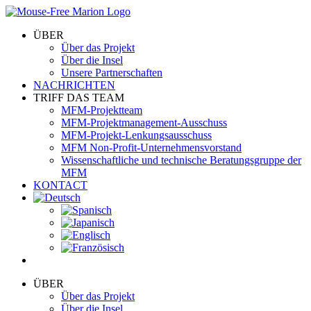
Skip
to
ÜBER
content
Über das Projekt
Über die Insel
Unsere Partnerschaften
NACHRICHTEN
TRIFF DAS TEAM
MFM-Projektteam
MFM-Projektmanagement-Ausschuss
MFM-Projekt-Lenkungsausschuss
MFM Non-Profit-Unternehmensvorstand
Wissenschaftliche und technische Beratungsgruppe der
MFM
KONTACT
ÜBER
Über das Projekt
Über die Insel