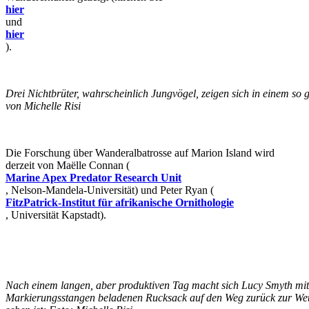
hier
und
hier
).
Drei Nichtbrüter, wahrscheinlich Jungvögel, zeigen sich in einem s
von Michelle Risi
Die Forschung über Wanderalbatrosse auf Marion Island wird
derzeit von Maëlle Connan (
Marine Apex Predator Research Unit
, Nelson-Mandela-Universität) und Peter Ryan (
FitzPatrick-Institut für afrikanische Ornithologie
, Universität Kapstadt).
Nach einem langen, aber produktiven Tag macht sich Lucy Smyth mit
Markierungsstangen beladenen Rucksack auf den Weg zurück zur Wette