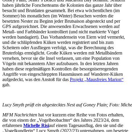
haben jährliche Forscherteams die Kolonien das ganze Jahr über
besucht und Brutdaten gesammelt. Bei etwa wöchentlichen (im
Sommer) bis monatlichen (im Winter) Besuchen werden die
besetzten Nester zu Beginn jeder Brutsaison abgesteckt und per
GPS aufgezeichnet. Die anwesenden Erwachsenen werden auf
Metall- und Farbbänder kontrolliert (und nicht markierte Vögel
werden bandagiert). Das Vorhandensein von Eiern wird vermerkt,
und die schlüpfenden Küken werden registriert und bis zum
Scheitern oder Ausfliegen verfolgt, was die Berechnung des
Bruterfolgs ermöglicht. Große Küken werden mit Metallbändern
versehen, bevor sie die Insel verlassen, um eine Population von
Vögeln mit bekanntem Alter aufzubauen. In den letzten Jahren
haben diese regelmäßigen Kontrollen die besorgniserregenden
Angriffe von eingeschleppten Hausmäusen auf Wanderer-Küken
aufgedeckt, was den Anstoß für das
Projekt „Mausfreies Marion“
gab.
Lucy Smyth prüft ein abgestecktes Nest auf Goney Plain; Foto: Michel
MFM Nachrichten
hat vor kurzem eine Reihe von Fotos erhalten,
die von einem der „Vogelbeobachter“ des Jahres 2023/24, dem
erfahrenen
Michelle Risi
auf einem Tagesausflug, den sie und die
„Vogelkundlerin“ Lucy Smyth (2022/23) unternahmen, um besetzte