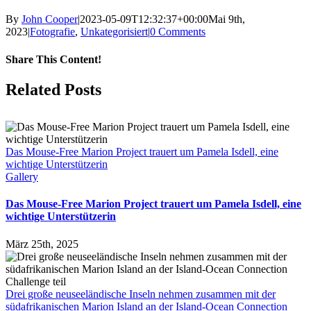
By
John Cooper
|
2023-05-09T12:32:37+00:00
Mai 9th,
2023
|
Fotografie
,
Unkategorisiert
|
0 Comments
Share This Content!
Facebook
X
LinkedIn
WhatsApp
Tumblr
Pinterest
Email
Related Posts
Das Mouse-Free Marion Project trauert um Pamela Isdell, eine
wichtige Unterstützerin
Gallery
Das Mouse-Free Marion Project trauert um Pamela Isdell, eine
wichtige Unterstützerin
März 25th, 2025
Drei große neuseeländische Inseln nehmen zusammen mit der
südafrikanischen Marion Island an der Island-Ocean Connection