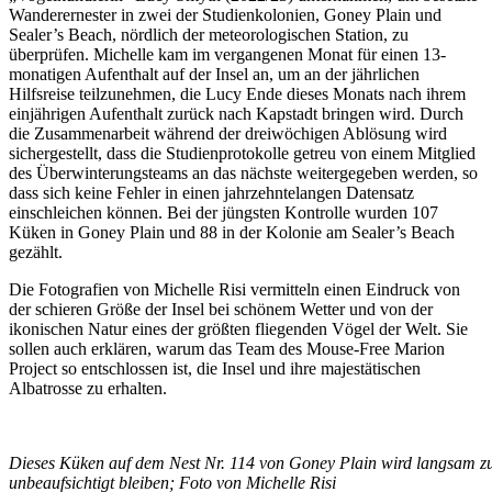
Wanderernester in zwei der Studienkolonien, Goney Plain und
Sealer’s Beach, nördlich der meteorologischen Station, zu
überprüfen. Michelle kam im vergangenen Monat für einen 13-
monatigen Aufenthalt auf der Insel an, um an der jährlichen
Hilfsreise teilzunehmen, die Lucy Ende dieses Monats nach ihrem
einjährigen Aufenthalt zurück nach Kapstadt bringen wird. Durch
die Zusammenarbeit während der dreiwöchigen Ablösung wird
sichergestellt, dass die Studienprotokolle getreu von einem Mitglied
des Überwinterungsteams an das nächste weitergegeben werden, so
dass sich keine Fehler in einen jahrzehntelangen Datensatz
einschleichen können. Bei der jüngsten Kontrolle wurden 107
Küken in Goney Plain und 88 in der Kolonie am Sealer’s Beach
gezählt.
Die Fotografien von Michelle Risi vermitteln einen Eindruck von
der schieren Größe der Insel bei schönem Wetter und von der
ikonischen Natur eines der größten fliegenden Vögel der Welt. Sie
sollen auch erklären, warum das Team des Mouse-Free Marion
Project so entschlossen ist, die Insel und ihre majestätischen
Albatrosse zu erhalten.
Dieses Küken auf dem Nest Nr. 114 von Goney Plain wird langsam zu
unbeaufsichtigt bleiben; Foto von Michelle Risi