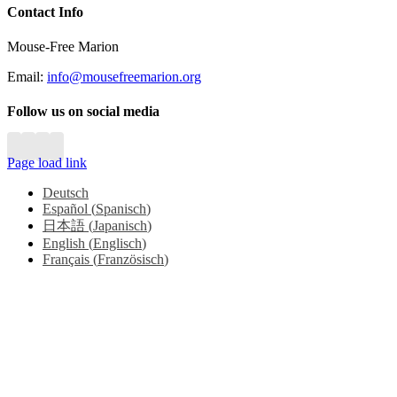
Close
Contact Info
Sliding
Bar
Mouse-Free Marion
Area
Email:
info@mousefreemarion.org
Follow us on social media
Page load link
Deutsch
Español
(
Spanisch
)
日本語
(
Japanisch
)
English
(
Englisch
)
Français
(
Französisch
)
Go
to
Top