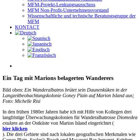
MFM-Projekt-Lenkungsausschuss
MFM Non-Profit-Unternehmensvorstand
Wissenschaftliche und technische Beratungsgruppe der
MFM
KONTACT
View
Larger
Image
Ein Tag mit Marions belagerten Wanderers
Bild oben:
Ein Wanderalbatros brütet sein Daunenküken in der
Langzeitbeobachtungskolonie Goney Plain auf Marion Island aus;
Foto: Michelle Risi
In den frühen 1980er Jahren habe ich mit Hilfe von Kollegen drei
langfristige Überwachungskolonien für Wanderalbatrosse
Diomedea
exulans
an der Ostküste von Marion Island eingerichtet (
hier klicken
). Die drei Gebiete sind nach lokalen geografischen Merkmalen wie
Goney Plain, Sealer’s Beach und Macaroni Bay benannt. Seitdem