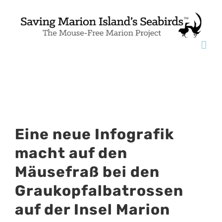
Skip
to
content
View
Eine neue Infografik
Larger
macht auf den
Image
Mäusefraß bei den
Graukopfalbatrossen
auf der Insel Marion