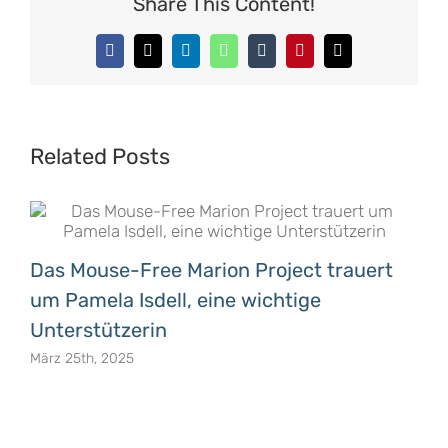
Share This Content!
Facebook
X
LinkedIn
WhatsApp
Tumblr
Pinterest
Email
Related Posts
Das Mouse-Free Marion Project trauert
um Pamela Isdell, eine wichtige
Unterstützerin
März 25th, 2025