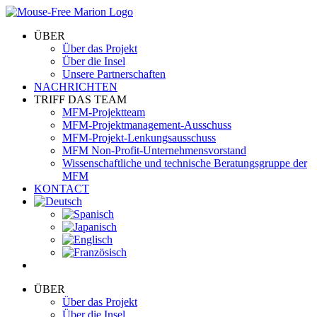
Skip
to
ÜBER
content
Über das Projekt
Über die Insel
Unsere Partnerschaften
NACHRICHTEN
TRIFF DAS TEAM
MFM-Projektteam
MFM-Projektmanagement-Ausschuss
MFM-Projekt-Lenkungsausschuss
MFM Non-Profit-Unternehmensvorstand
Wissenschaftliche und technische Beratungsgruppe der
MFM
KONTACT
ÜBER
Über das Projekt
Über die Insel