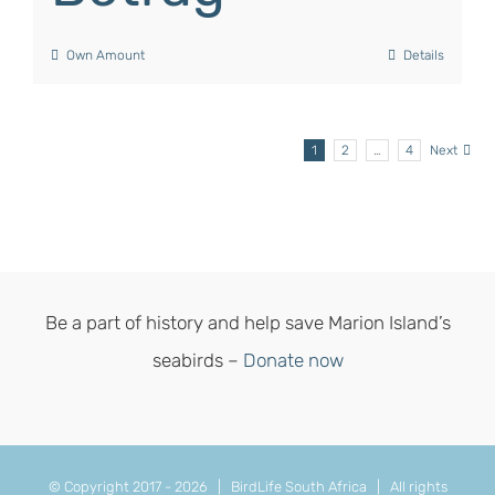
Own Amount
Details
1
2
…
4
Next
Be a part of history and help save Marion Island’s
seabirds –
Donate now
© Copyright 2017 -
2026 | BirdLife South Africa | All rights