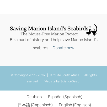
Be a part of history and help save Marion Island’s
seabirds –
Donate now
© Copyright 2017 -
2026 | BirdLife South Africa | All rights
reserved |
Website by ScienceDesign
Deutsch
Español
(
Spanisch
)
日本語
(
Japanisch
)
English
(
Englisch
)