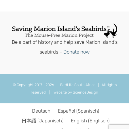
Be a part of history and help save Marion Island’s
seabirds –
Donate now
© Copyright 2017 -
2026 | BirdLife South Africa | All rights
reserved |
Website by ScienceDesign
Deutsch
Español
(
Spanisch
)
日本語
(
Japanisch
)
English
(
Englisch
)