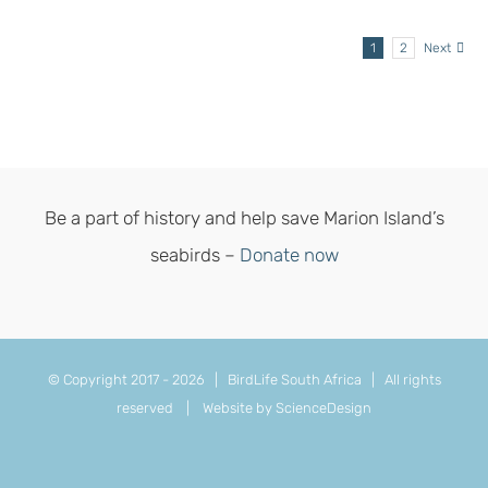
1
2
Next
Be a part of history and help save Marion Island’s
seabirds –
Donate now
© Copyright 2017 -
2026 | BirdLife South Africa | All rights
reserved |
Website by ScienceDesign