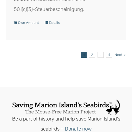
501(c)(3)-Steuerbescheinigung.
Own Amount
Details
1
2
…
4
Next
Be a part of history and help save Marion Island’s
seabirds –
Donate now