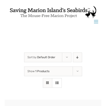
Skip
to
content
Sort by
Default Order
Show
1 Products