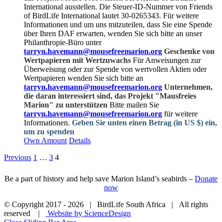
International ausstellen. Die Steuer-ID-Nummer von Friends
of BirdLife International lautet 30-0265343. Für weitere
Informationen und um uns mitzuteilen, dass Sie eine Spende
über Ihren DAF erwarten, wenden Sie sich bitte an unser
Philanthropie-Büro unter
tarryn.havemann@mousefreemarion.org
Geschenke von
Wertpapieren mit Wertzuwachs
Für Anweisungen zur
Überweisung oder zur Spende von wertvollen Aktien oder
Wertpapieren wenden Sie sich bitte an
tarryn.havemann@mousefreemarion.org
Unternehmen,
die daran interessiert sind, das Projekt "Mausfreies
Marion" zu unterstützen
Bitte mailen Sie
tarryn.havemann@mousefreemarion.org
für weitere
Informationen.
Geben Sie unten einen Betrag (in US $) ein,
um zu spenden
Own Amount
Details
Previous
1
…
3
4
Be a part of history and help save Marion Island’s seabirds –
Donate
now
© Copyright 2017 -
2026 | BirdLife South Africa | All rights
reserved |
Website by ScienceDesign