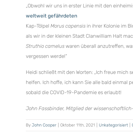
„Obwohl wir uns in erster Linie mit den einheim
weltweit gefährdeten
Kap-Tölpel
Morus capensis
in ihrer Kolonie im B
als wir in der kleinen Stadt Clanwilliam Halt 
Struthio
camelus
waren überall anzutreffen, was
vergessen werde!“
Heidi schließt mit den Worten: „Ich freue mich s
helfen. Ich hoffe, ich kann Sie alle bald einmal
sobald die COVID-19-Pandemie es erlaubt!
John
Fassbinder,
Mitglied der wissenschaftlic
By
John Cooper
|
Oktober 11th, 2021
|
Unkategorisiert
|