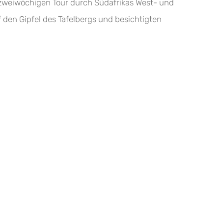
r zweiwöchigen Tour durch Südafrikas West- und
den Gipfel des Tafelbergs und besichtigten