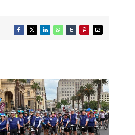
Facebook
X
LinkedIn
WhatsApp
Tumblr
Pinterest
Email