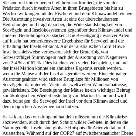
Sie sind mit immer neuen Gefahren konfrontiert, die von der
Prädation durch invasive Arten in ihren Brutgebieten bis hin zu
Wechselwirkungen mit der Fischerei und dem Klimawandel reichen.
Die Ausrottung invasiver Arten ist eine der überschaubarsten
Bedrohungen und trägt dazu bei, die Widerstandsfähigkeit von
Seevögeln und Inselökosystemen gegenüber dem Klimawandel und
anderen Bedrohungen zu stärken. Die Beseitigung invasiver Arten
auf Inseln hat bemerkenswerte Ergebnisse für Seevögel und die
Erhaltung der Inseln erbracht. Auf der australischen Lord-Howe-
Insel beispielsweise verbesserte sich der Bruterfolg von
Schwarzflügel-Sturmvögeln nach der Ausrottung von Nagetieren
von 2,4 % auf 67 %. Dies ist eines von vielen Beispielen, und auf
der Insel Marion könnte ein ähnliches Ergebnis erzielt werden,
wenn die Mäuse auf der Insel ausgerottet werden. Eine einmalige
Ausrottungsaktion wird sichere Brutplätze für Millionen von
Seevögeln, darunter ein Viertel der weltweiten Wanderalbatrosse,
gewährleisten. Die Beseitigung der Mäuse ist ein wichtiger Beitrag
zur ökologischen Wiederherstellung von Marion Island und wird
dazu beitragen, die Seevögel der Insel vor dem Klimawandel und
dem möglichen Aussterben zu schützen.
Es ist klar, dass wir dringend handeln müssen, um die Klimakrise
abzuwenden, auch durch den Schutz wilder Gebiete, in denen die
Natur gedeiht. Inseln sind globale Hotspots für Artenvielfalt und
Aussterben. Während auf der COP27 auf zwischenstaatlicher Ebene