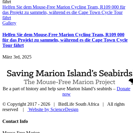
Helfen Sie dem Mouse-Free Marion Cycling Team, R109 000 für
das Projekt zu sammeln, während es die Cape Town Cycle Tour
fährt
Gallery
Helfen Sie dem Mouse-Free Marion Cycling Team, R109 000
für das Projekt zu sammeln, während es die Cape Town Cycle
Tour fährt
März 3rd, 2025
Be a part of history and help save Marion Island’s seabirds –
Donate
now
© Copyright 2017 -
2026 | BirdLife South Africa | All rights
reserved |
Website by ScienceDesign
Close
Contact Info
Sliding
Bar
Mouse-Free Marion