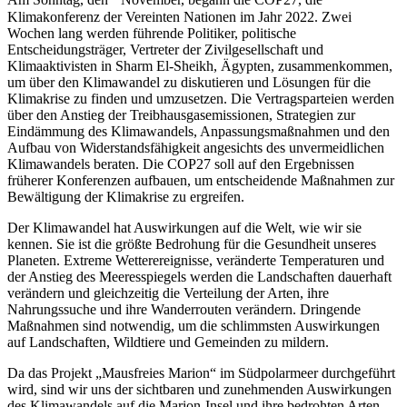
Am Sonntag, den
November, begann die COP27, die
Klimakonferenz der Vereinten Nationen im Jahr 2022. Zwei
Wochen lang werden führende Politiker, politische
Entscheidungsträger, Vertreter der Zivilgesellschaft und
Klimaaktivisten in Sharm El-Sheikh, Ägypten, zusammenkommen,
um über den Klimawandel zu diskutieren und Lösungen für die
Klimakrise zu finden und umzusetzen. Die Vertragsparteien werden
über den Anstieg der Treibhausgasemissionen, Strategien zur
Eindämmung des Klimawandels, Anpassungsmaßnahmen und den
Aufbau von Widerstandsfähigkeit angesichts des unvermeidlichen
Klimawandels beraten. Die COP27 soll auf den Ergebnissen
früherer Konferenzen aufbauen, um entscheidende Maßnahmen zur
Bewältigung der Klimakrise zu ergreifen.
Der Klimawandel hat Auswirkungen auf die Welt, wie wir sie
kennen. Sie ist die größte Bedrohung für die Gesundheit unseres
Planeten. Extreme Wetterereignisse, veränderte Temperaturen und
der Anstieg des Meeresspiegels werden die Landschaften dauerhaft
verändern und gleichzeitig die Verteilung der Arten, ihre
Nahrungssuche und ihre Wanderrouten verändern. Dringende
Maßnahmen sind notwendig, um die schlimmsten Auswirkungen
auf Landschaften, Wildtiere und Gemeinden zu mildern.
Da das Projekt „Mausfreies Marion“ im Südpolarmeer durchgeführt
wird, sind wir uns der sichtbaren und zunehmenden Auswirkungen
des Klimawandels auf die Marion-Insel und ihre bedrohten Arten