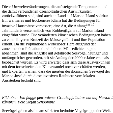
Diese Umweltveränderungen, die auf steigende Temperaturen und
die damit verbundenen ozeanografischen Auswirkungen
zurückzuführen sind, sind auch an Land auf Marion Island spürbar.
Ein wärmeres und trockeneres Klima hat die Bedingungen für
des 19.
invasive Hausmäuse verbessert, eine Art, die Anfang
Jahrhunderts versehentlich von Robbenjägern auf Marion Island
eingeführt wurde. Die veränderten klimatischen Bedingungen haben
zu einer längeren Brutzeit der Mäuse geführt und ihre Population
erhöht. Da die Populationen wirbelloser Tiere aufgrund der
zunehmenden Prädation durch höhere Mäusedichten rapide
abnehmen, sind die Angriffe auf gefährdete Seevögel häufiger und
umfangreicher geworden, seit sie Anfang der 2000er Jahre erstmals
beobachtet wurden. Es wird erwartet, dass sich diese Auswirkungen
mit dem fortschreitenden Klimawandel noch verschärfen werden,
und Experten warnen, dass die meisten der ikonischen Seevögel der
Marion-Insel durch diese invasiven Raubtiere vom lokalen
Aussterben bedroht sind.
Bild oben: Ein flügge gewordener Graukopfalbatros hat auf Marion
kämpfen. Foto Stefan Schoombie
Seevögel gelten als die am stärksten bedrohte Vogelgruppe der Welt.