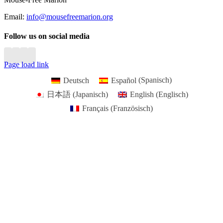
Area
Email:
info@mousefreemarion.org
Follow us on social media
Page load link
Deutsch
Español
(
Spanisch
)
日本語
(
Japanisch
)
English
(
Englisch
)
Français
(
Französisch
)
Go
to
Top