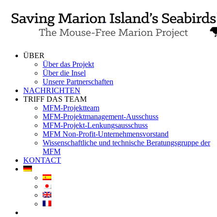
Skip
to
content
ÜBER
Über das Projekt
Über die Insel
Unsere Partnerschaften
NACHRICHTEN
TRIFF DAS TEAM
MFM-Projektteam
MFM-Projektmanagement-Ausschuss
MFM-Projekt-Lenkungsausschuss
MFM Non-Profit-Unternehmensvorstand
Wissenschaftliche und technische Beratungsgruppe der
MFM
KONTACT