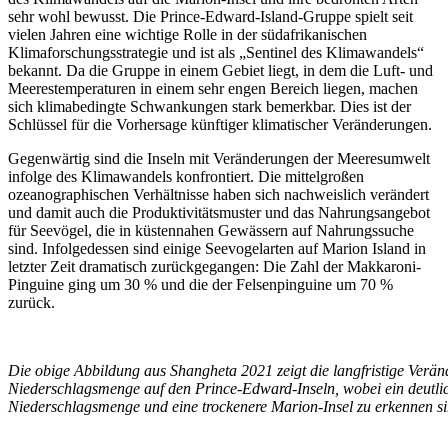
sehr wohl bewusst. Die Prince-Edward-Island-Gruppe spielt seit
vielen Jahren eine wichtige Rolle in der südafrikanischen
Klimaforschungsstrategie und ist als „Sentinel des Klimawandels“
bekannt. Da die Gruppe in einem Gebiet liegt, in dem die Luft- und
Meerestemperaturen in einem sehr engen Bereich liegen, machen
sich klimabedingte Schwankungen stark bemerkbar. Dies ist der
Schlüssel für die Vorhersage künftiger klimatischer Veränderungen.
Gegenwärtig sind die Inseln mit Veränderungen der Meeresumwelt
infolge des Klimawandels konfrontiert. Die mittelgroßen
ozeanographischen Verhältnisse haben sich nachweislich verändert
und damit auch die Produktivitätsmuster und das Nahrungsangebot
für Seevögel, die in küstennahen Gewässern auf Nahrungssuche
sind. Infolgedessen sind einige Seevogelarten auf Marion Island in
letzter Zeit dramatisch zurückgegangen: Die Zahl der Makkaroni-
Pinguine ging um 30 % und die der Felsenpinguine um 70 %
zurück.
Die obige Abbildung aus Shangheta 2021 zeigt die langfristige Verä
Niederschlagsmenge auf den Prince-Edward-Inseln, wobei ein deutl
Niederschlagsmenge und eine trockenere Marion-Insel zu erkennen si