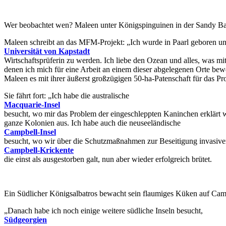
Wer beobachtet wen? Maleen unter Königspinguinen in der Sandy Ba
Maleen schreibt an das MFM-Projekt: „Ich wurde in Paarl geboren und
Universität von Kapstadt
Wirtschaftsprüferin zu werden. Ich liebe den Ozean und alles, was mit 
denen ich mich für eine Arbeit an einem dieser abgelegenen Orte bewe
Maleen es mit ihrer äußerst großzügigen 50-ha-Patenschaft für das Pro
Sie fährt fort: „Ich habe die australische
Macquarie-Insel
besucht, wo mir das Problem der eingeschleppten Kaninchen erklärt 
ganze Kolonien aus. Ich habe auch die neuseeländische
Campbell-Insel
besucht, wo wir über die Schutzmaßnahmen zur Beseitigung invasiver
Campbell-Krickente
die einst als ausgestorben galt, nun aber wieder erfolgreich brütet.
Ein Südlicher Königsalbatros bewacht sein flaumiges Küken auf Cam
„Danach habe ich noch einige weitere südliche Inseln besucht,
Südgeorgien