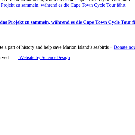
Projekt zu sammeln, während es die Cape Town Cycle Tour fährt
das Projekt zu sammeln, während es die Cape Town Cycle Tour f
e a part of history and help save Marion Island’s seabirds –
Donate no
eserved |
Website by ScienceDesign