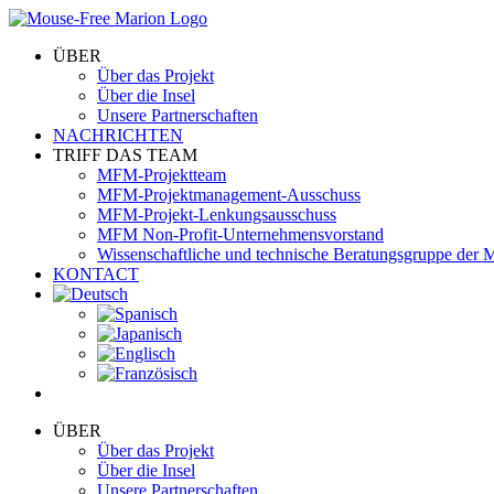
Skip
to
ÜBER
content
Über das Projekt
Über die Insel
Unsere Partnerschaften
NACHRICHTEN
TRIFF DAS TEAM
MFM-Projektteam
MFM-Projektmanagement-Ausschuss
MFM-Projekt-Lenkungsausschuss
MFM Non-Profit-Unternehmensvorstand
Wissenschaftliche und technische Beratungsgruppe der
KONTACT
ÜBER
Über das Projekt
Über die Insel
Unsere Partnerschaften