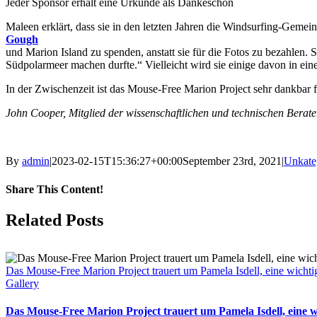
Jeder Sponsor erhält eine Urkunde als Dankeschön
Maleen erklärt, dass sie in den letzten Jahren die Windsurfing-Gemein
Gough
und Marion Island zu spenden, anstatt sie für die Fotos zu bezahlen. 
Südpolarmeer machen durfte.“ Vielleicht wird sie einige davon in ein
In der Zwischenzeit ist das Mouse-Free Marion Project sehr dankbar fü
John Cooper, Mitglied der wissenschaftlichen und technischen Bera
By
admin
|
2023-02-15T15:36:27+00:00
September 23rd, 2021
|
Unkateg
Share This Content!
Facebook
X
LinkedIn
WhatsApp
Tumblr
Pinterest
Email
Related Posts
Das Mouse-Free Marion Project trauert um Pamela Isdell, eine wichti
Gallery
Das Mouse-Free Marion Project trauert um Pamela Isdell, eine w