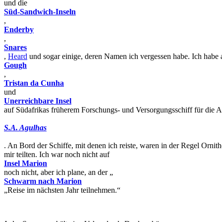
und die
Süd-Sandwich-Inseln
,
Enderby
,
Snares
,
Heard
und sogar einige, deren Namen ich vergessen habe. Ich habe 
Gough
,
Tristan da Cunha
und
Unerreichbare Insel
auf Südafrikas früherem Forschungs- und Versorgungsschiff für die An
S.A. Agulhas
. An Bord der Schiffe, mit denen ich reiste, waren in der Regel Orni
mir teilten. Ich war noch nicht auf
Insel Marion
noch nicht, aber ich plane, an der „
Schwarm nach Marion
„Reise im nächsten Jahr teilnehmen.“