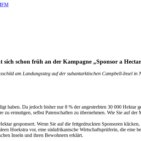
 MFM
hat sich schon früh an der Kampagne „Sponsor a Hectare
sschild am Landungssteg auf der subantarktischen Campbell-Insel in 
ligt haben. Da jedoch bisher nur 8 % der angestrebten 30 000 Hektar g
ere zu ermutigen, selbst Patenschaften zu übernehmen. Wie Sie auf d
 Hektar gesponsert. Wenn Sie auf die fettgedruckten Sponsoren klicken
een Hoekstra vor, eine südafrikanische Wirtschaftsprüferin, die eine b
ischen Inseln und ihren Bewohnern erklärt.