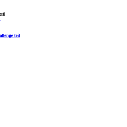
l
lenge teil