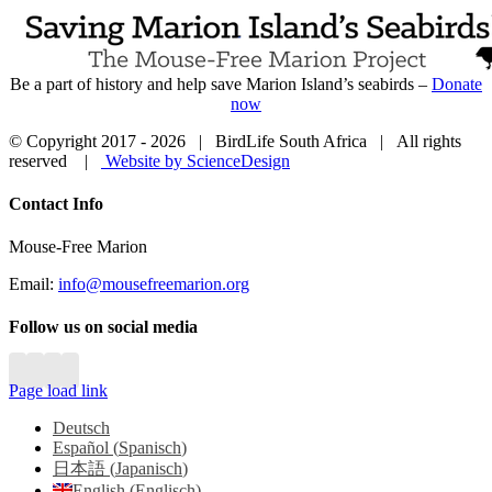
Be a part of history and help save Marion Island’s seabirds –
Donate
now
© Copyright 2017 -
2026 | BirdLife South Africa | All rights
reserved |
Website by ScienceDesign
Close
Contact Info
Sliding
Bar
Mouse-Free Marion
Area
Email:
info@mousefreemarion.org
Follow us on social media
Page load link
Deutsch
Español
(
Spanisch
)
日本語
(
Japanisch
)
English
(
Englisch
)