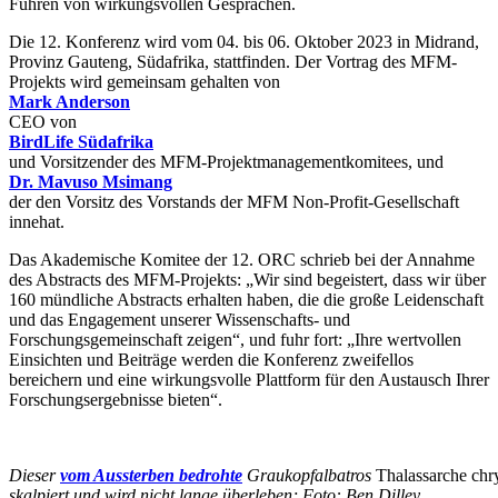
Führen von wirkungsvollen Gesprächen.
Die 12. Konferenz wird vom 04. bis 06. Oktober 2023 in Midrand,
Provinz Gauteng, Südafrika, stattfinden. Der Vortrag des MFM-
Projekts wird gemeinsam gehalten von
Mark Anderson
CEO von
BirdLife Südafrika
und Vorsitzender des MFM-Projektmanagementkomitees, und
Dr. Mavuso Msimang
der den Vorsitz des Vorstands der MFM Non-Profit-Gesellschaft
innehat.
Das Akademische Komitee der 12. ORC schrieb bei der Annahme
des Abstracts des MFM-Projekts: „Wir sind begeistert, dass wir über
160 mündliche Abstracts erhalten haben, die die große Leidenschaft
und das Engagement unserer Wissenschafts- und
Forschungsgemeinschaft zeigen“, und fuhr fort: „Ihre wertvollen
Einsichten und Beiträge werden die Konferenz zweifellos
bereichern und eine wirkungsvolle Plattform für den Austausch Ihrer
Forschungsergebnisse bieten“.
Dieser
vom Aussterben bedrohte
Graukopfalbatros
Thalassarche ch
skalpiert und
wird nicht lange überleben; Foto: Ben Dilley