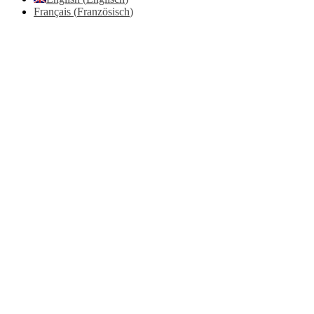
Français
(
Französisch
)
Go
to
Top