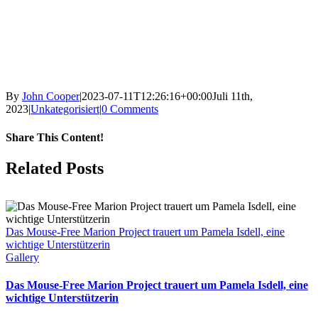
By
John Cooper
|
2023-07-11T12:26:16+00:00
Juli 11th,
2023
|
Unkategorisiert
|
0 Comments
Share This Content!
Facebook
X
LinkedIn
WhatsApp
Tumblr
Pinterest
Email
Related Posts
Das Mouse-Free Marion Project trauert um Pamela Isdell, eine
wichtige Unterstützerin
Gallery
Das Mouse-Free Marion Project trauert um Pamela Isdell, eine
wichtige Unterstützerin