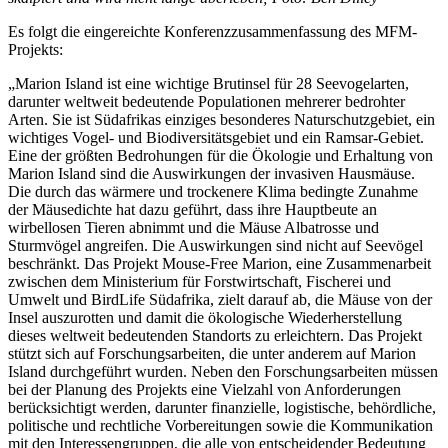
Es folgt die eingereichte Konferenzzusammenfassung des MFM-
Projekts:
„Marion Island ist eine wichtige Brutinsel für 28 Seevogelarten,
darunter weltweit bedeutende Populationen mehrerer bedrohter
Arten. Sie ist Südafrikas einziges besonderes Naturschutzgebiet, ein
wichtiges Vogel- und Biodiversitätsgebiet und ein Ramsar-Gebiet.
Eine der größten Bedrohungen für die Ökologie und Erhaltung von
Marion Island sind die Auswirkungen der invasiven Hausmäuse.
Die durch das wärmere und trockenere Klima bedingte Zunahme
der Mäusedichte hat dazu geführt, dass ihre Hauptbeute an
wirbellosen Tieren abnimmt und die Mäuse Albatrosse und
Sturmvögel angreifen. Die Auswirkungen sind nicht auf Seevögel
beschränkt. Das Projekt Mouse-Free Marion, eine Zusammenarbeit
zwischen dem Ministerium für Forstwirtschaft, Fischerei und
Umwelt und BirdLife Südafrika, zielt darauf ab, die Mäuse von der
Insel auszurotten und damit die ökologische Wiederherstellung
dieses weltweit bedeutenden Standorts zu erleichtern. Das Projekt
stützt sich auf Forschungsarbeiten, die unter anderem auf Marion
Island durchgeführt wurden. Neben den Forschungsarbeiten müssen
bei der Planung des Projekts eine Vielzahl von Anforderungen
berücksichtigt werden, darunter finanzielle, logistische, behördliche,
politische und rechtliche Vorbereitungen sowie die Kommunikation
mit den Interessengruppen, die alle von entscheidender Bedeutung