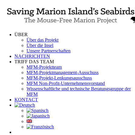
Skip
to
content
ÜBER
Über das Projekt
Über die Insel
Unsere Partnerschaften
NACHRICHTEN
TRIFF DAS TEAM
MFM-Projektteam
MFM-Projektmanagement-Ausschuss
MFM-Projekt-Lenkungsausschuss
MFM Non-Profit-Unternehmensvorstand
Wissenschaftliche und technische Beratungsgruppe der
MFM
KONTACT