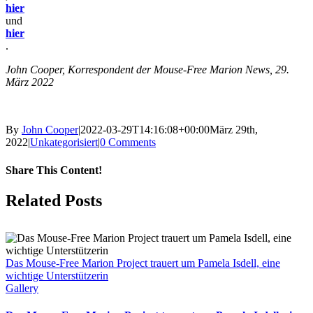
hier
und
hier
.
John Cooper, Korrespondent der Mouse-Free Marion News, 29.
März 2022
By
John Cooper
|
2022-03-29T14:16:08+00:00
März 29th,
2022
|
Unkategorisiert
|
0 Comments
Share This Content!
Facebook
X
LinkedIn
WhatsApp
Tumblr
Pinterest
Email
Related Posts
Das Mouse-Free Marion Project trauert um Pamela Isdell, eine
wichtige Unterstützerin
Gallery