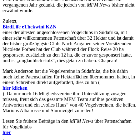
vergangenen Jahr gedankt, die jedoch von
MFM News
bisher nicht
erwähnt wurde.
Zuletzt,
BirdLife eThekwini KZN
einer der ältesten angeschlossenen Vogelclubs in Südafrika, mit
einer sehr willkommenen Patenschaft über 32 Hektar und ist damit
der bisher großzügigste Club. Nach Angaben seiner Vorsitzenden
Nicolette Forbes hat der Club während der Flock-Reise 20 ha
gesponsert, zusätzlich zu den 12 ha, die er zuvor gesponsert hatte,
und ist „unglaublich stolz“, dies getan zu haben. Chapeau!
Mark Anderson hat die Vogelvereine in Südafrika, die bis dahin
noch keine Patenschaften für Hektarflächen übernommen hatten, in
einem Schreiben direkt aufgefordert, dies zu tun (
hier klicken
). Da nur noch 16 Mitgliedsvereine ihre Unterstützung zusagen
müssen, freut sich das gesamte MFM-Team auf ihre positiven
Antworten und ein „volles Haus“ von 40 Vogelvereinen, die helfen,
Marions Albatrosse und Sturmvögel zu retten!
Lesen Sie frühere Beiträge in den
MFM News
über Patenschaften
für Vogelklubs
hier
,