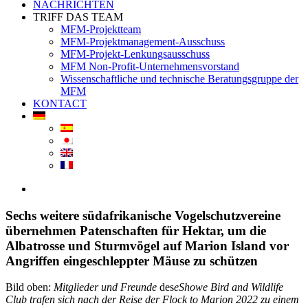
NACHRICHTEN
TRIFF DAS TEAM
MFM-Projektteam
MFM-Projektmanagement-Ausschuss
MFM-Projekt-Lenkungsausschuss
MFM Non-Profit-Unternehmensvorstand
Wissenschaftliche und technische Beratungsgruppe der
MFM
KONTACT
View
Larger
Image
Sechs weitere südafrikanische Vogelschutzvereine
übernehmen Patenschaften für Hektar, um die
Albatrosse und Sturmvögel auf Marion Island vor
Angriffen eingeschleppter Mäuse zu schützen
Bild oben:
Mitglieder und Freunde
des
eShowe Bird and Wildlife
Club
trafen sich nach der Reise der Flock to Marion 2022 zu einem