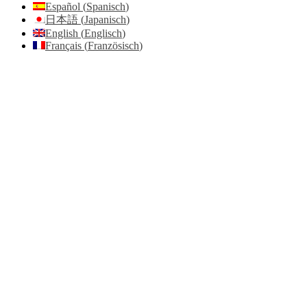
Español
(
Spanisch
)
日本語
(
Japanisch
)
English
(
Englisch
)
Français
(
Französisch
)
Go
to
Top