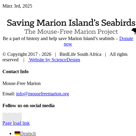
März 3rd, 2025
Be a part of history and help save Marion Island’s seabirds –
Donate
now
© Copyright 2017 -
2026 | BirdLife South Africa | All rights
reserved |
Website by ScienceDesign
Close
Contact Info
Sliding
Bar
Mouse-Free Marion
Area
Email:
info@mousefreemarion.org
Follow us on social media
Page load link
Deutsch