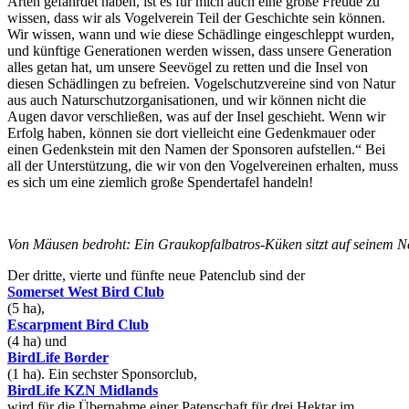
Arten gefährdet haben, ist es für mich auch eine große Freude zu
wissen, dass wir als Vogelverein Teil der Geschichte sein können.
Wir wissen, wann und wie diese Schädlinge eingeschleppt wurden,
und künftige Generationen werden wissen, dass unsere Generation
alles getan hat, um unsere Seevögel zu retten und die Insel von
diesen Schädlingen zu befreien. Vogelschutzvereine sind von Natur
aus auch Naturschutzorganisationen, und wir können nicht die
Augen davor verschließen, was auf der Insel geschieht. Wenn wir
Erfolg haben, können sie dort vielleicht eine Gedenkmauer oder
einen Gedenkstein mit den Namen der Sponsoren aufstellen.“ Bei
all der Unterstützung, die wir von den Vogelvereinen erhalten, muss
es sich um eine ziemlich große Spendertafel handeln!
Von Mäusen bedroht: Ein Graukopfalbatros-Küken sitzt auf seinem Ne
Der dritte, vierte und fünfte neue Patenclub sind der
Somerset West Bird Club
(5 ha),
Escarpment Bird Club
(4 ha) und
BirdLife Border
(1 ha). Ein sechster Sponsorclub,
BirdLife KZN Midlands
wird für die Übernahme einer Patenschaft für drei Hektar im