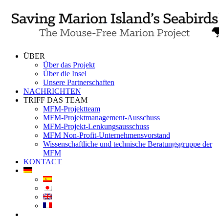
Skip
to
content
ÜBER
Über das Projekt
Über die Insel
Unsere Partnerschaften
NACHRICHTEN
TRIFF DAS TEAM
MFM-Projektteam
MFM-Projektmanagement-Ausschuss
MFM-Projekt-Lenkungsausschuss
MFM Non-Profit-Unternehmensvorstand
Wissenschaftliche und technische Beratungsgruppe der
MFM
KONTACT