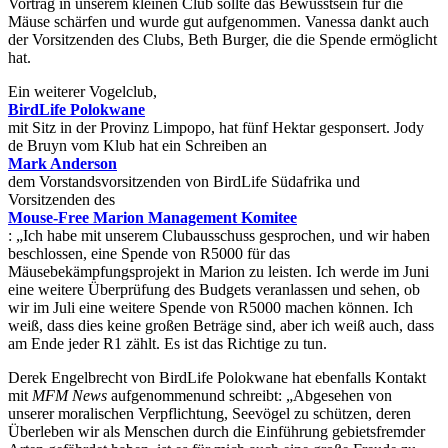
Vortrag in unserem kleinen Club sollte das Bewusstsein für die
Mäuse schärfen und wurde gut aufgenommen. Vanessa dankt auch
der Vorsitzenden des Clubs, Beth Burger, die die Spende ermöglicht
hat.
Ein weiterer Vogelclub,
BirdLife Polokwane
mit Sitz in der Provinz Limpopo, hat fünf Hektar gesponsert. Jody
de Bruyn vom Klub hat ein Schreiben an
Mark Anderson
dem Vorstandsvorsitzenden von BirdLife Südafrika und
Vorsitzenden des
Mouse-Free Marion Management Komitee
: „Ich habe mit unserem Clubausschuss gesprochen, und wir haben
beschlossen, eine Spende von R5000 für das
Mäusebekämpfungsprojekt in Marion zu leisten. Ich werde im Juni
eine weitere Überprüfung des Budgets veranlassen und sehen, ob
wir im Juli eine weitere Spende von R5000 machen können. Ich
weiß, dass dies keine großen Beträge sind, aber ich weiß auch, dass
am Ende jeder R1 zählt. Es ist das Richtige zu tun.
Derek Engelbrecht von BirdLife Polokwane hat ebenfalls Kontakt
mit
MFM News
aufgenommenund schreibt: „Abgesehen von
unserer moralischen Verpflichtung, Seevögel zu schützen, deren
Überleben wir als Menschen durch die Einführung gebietsfremder