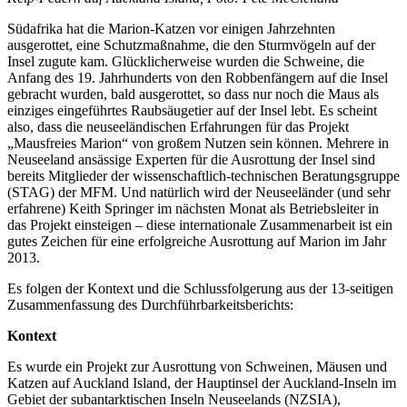
Südafrika hat die Marion-Katzen vor einigen Jahrzehnten
ausgerottet, eine Schutzmaßnahme, die den Sturmvögeln auf der
Insel zugute kam. Glücklicherweise wurden die Schweine, die
Anfang des 19. Jahrhunderts von den Robbenfängern auf die Insel
gebracht wurden, bald ausgerottet, so dass nur noch die Maus als
einziges eingeführtes Raubsäugetier auf der Insel lebt. Es scheint
also, dass die neuseeländischen Erfahrungen für das Projekt
„Mausfreies Marion“ von großem Nutzen sein können. Mehrere in
Neuseeland ansässige Experten für die Ausrottung der Insel sind
bereits Mitglieder der wissenschaftlich-technischen Beratungsgruppe
(STAG) der MFM. Und natürlich wird der Neuseeländer (und sehr
erfahrene) Keith Springer im nächsten Monat als Betriebsleiter in
das Projekt einsteigen – diese internationale Zusammenarbeit ist ein
gutes Zeichen für eine erfolgreiche Ausrottung auf Marion im Jahr
2013.
Es folgen der Kontext und die Schlussfolgerung aus der 13-seitigen
Zusammenfassung des Durchführbarkeitsberichts:
Kontext
Es wurde ein Projekt zur Ausrottung von Schweinen, Mäusen und
Katzen auf Auckland Island, der Hauptinsel der Auckland-Inseln im
Gebiet der subantarktischen Inseln Neuseelands (NZSIA),