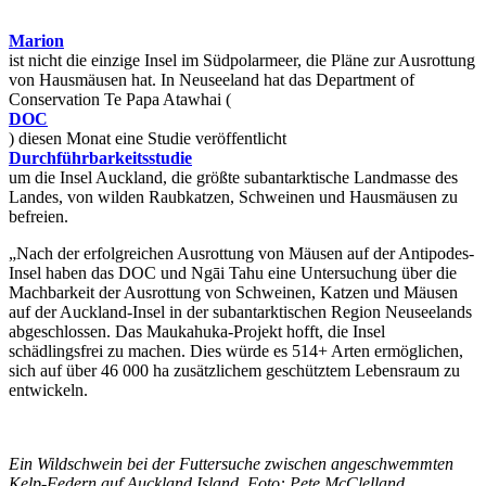
Marion
ist nicht die einzige Insel im Südpolarmeer, die Pläne zur Ausrottung
von Hausmäusen hat. In Neuseeland hat das Department of
Conservation Te Papa Atawhai (
DOC
) diesen Monat eine Studie veröffentlicht
Durchführbarkeitsstudie
um die Insel Auckland, die größte subantarktische Landmasse des
Landes, von wilden Raubkatzen, Schweinen und Hausmäusen zu
befreien.
„Nach der erfolgreichen Ausrottung von Mäusen auf der Antipodes-
Insel haben das DOC und Ngāi Tahu eine Untersuchung über die
Machbarkeit der Ausrottung von Schweinen, Katzen und Mäusen
auf der Auckland-Insel in der subantarktischen Region Neuseelands
abgeschlossen. Das Maukahuka-Projekt hofft, die Insel
schädlingsfrei zu machen. Dies würde es 514+ Arten ermöglichen,
sich auf über 46 000 ha zusätzlichem geschütztem Lebensraum zu
entwickeln.
Ein Wildschwein bei der Futtersuche zwischen angeschwemmten
Kelp-Federn auf Auckland Island, Foto: Pete McClelland