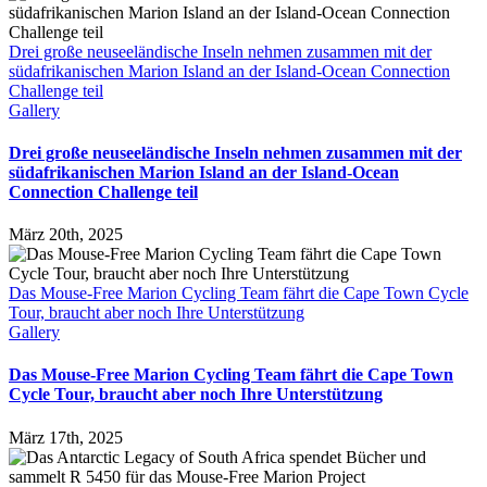
Schweinen
und
Mäusen
Drei große neuseeländische Inseln nehmen zusammen mit der
dient
südafrikanischen Marion Island an der Island-Ocean Connection
als
Challenge teil
Grundlage
Gallery
für
das
Drei große neuseeländische Inseln nehmen zusammen mit der
Projekt
südafrikanischen Marion Island an der Island-Ocean
„Mouse-
Connection Challenge teil
Free
Marion“.
März 20th, 2025
Das Mouse-Free Marion Cycling Team fährt die Cape Town Cycle
Tour, braucht aber noch Ihre Unterstützung
Gallery
Das Mouse-Free Marion Cycling Team fährt die Cape Town
Cycle Tour, braucht aber noch Ihre Unterstützung
März 17th, 2025