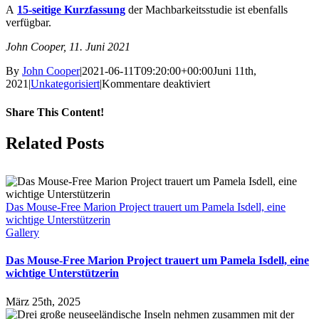
A
15-seitige Kurzfassung
der Machbarkeitsstudie ist ebenfalls
verfügbar.
John Cooper, 11. Juni 2021
By
John Cooper
|
2021-06-11T09:20:00+00:00
Juni 11th,
für
2021
|
Unkategorisiert
|
Kommentare deaktiviert
„Wir
stehen
Share This Content!
auf
den
Facebook
X
LinkedIn
WhatsApp
Tumblr
Pinterest
Email
Related Posts
Schultern
von
Giganten“.
Eine
Durchführbarkeitsstudie
Das Mouse-Free Marion Project trauert um Pamela Isdell, eine
zur
wichtige Unterstützerin
Befreiung
Gallery
der
neuseeländischen
Das Mouse-Free Marion Project trauert um Pamela Isdell, eine
Insel
wichtige Unterstützerin
Auckland
von
eingeschleppten
März 25th, 2025
Katzen,