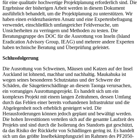
für eine qualitativ hochwertige Projektplanung erforderlich sind. Die
Ergebnisse der bisherigen Arbeit werden in diesem Dokument
ausführlich behandelt, um die Projektplanung zu unterstützen. Wir
haben einen evidenzbasierten Ansatz und eine Expertenbefragung
verwendet, einschließlich umfangreicher Feldversuche, um
Unsicherheiten zu verringern und Methoden zu testen. Die
Beratungsgruppe des DOC für die Ausrottung von Inseln (Island
Eradication Advisory Group, IEAG) und mehrere andere Experten
haben technische Beratung und Überprüfung geleistet.
Schlussfolgerung
Die Ausrottung von Schweinen, Mäusen und Katzen auf der Insel
Auckland ist lohnend, machbar und nachhaltig. Maukahuka ist
wegen seines besonderen Schutzstatus und der Schwere der
Schäden, die Säugetierschädlinge an diesem Taonga verursachen,
ein vorrangiges Ausrottungsprojekt. Es handelt sich um ein
komplexes Projekt mit einem langen Zeitrahmen, dessen Umfang
durch das Fehlen einer bereits vorhandenen Infrastruktur und die
Abgelegenheit noch erheblich gesteigert wird. Die
Herausforderungen können jedoch geplant und bewältigt werden.
Die hohen Investitionen verteilen sich auf die gesamte Laufzeit des
Projekts und sind durch die Isolierung des Standorts gut geschützt,
da das Risiko der Rückkehr von Schädlingen gering ist. Es handelt
sich um das größte Inselbekämpfungsziel im Rahmen des PF2050-