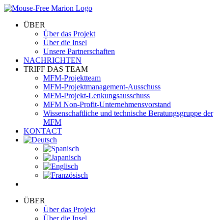
Skip
to
ÜBER
content
Über das Projekt
Über die Insel
Unsere Partnerschaften
NACHRICHTEN
TRIFF DAS TEAM
MFM-Projektteam
MFM-Projektmanagement-Ausschuss
MFM-Projekt-Lenkungsausschuss
MFM Non-Profit-Unternehmensvorstand
Wissenschaftliche und technische Beratungsgruppe der
MFM
KONTACT
ÜBER
Über das Projekt
Über die Insel