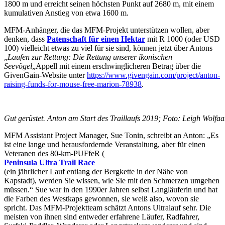
1800 m und erreicht seinen höchsten Punkt auf 2680 m, mit einem
kumulativen Anstieg von etwa 1600 m.
MFM-Anhänger, die das MFM-Projekt unterstützen wollen, aber
denken, dass
Patenschaft für einen Hektar
mit R 1000 (oder USD
100) vielleicht etwas zu viel für sie sind, können jetzt über Antons
„
Laufen zur Rettung: Die Rettung unserer ikonischen
Seevögel
„Appell mit einem erschwinglicheren Betrag über die
GivenGain-Website unter
https://www.givengain.com/project/anton-
raising-funds-for-mouse-free-marion-78938
.
Gut gerüstet. Anton am Start des Traillaufs 2019; Foto: Leigh Wolfaa
MFM Assistant Project Manager, Sue Tonin, schreibt an Anton: „Es
ist eine lange und herausfordernde Veranstaltung, aber für einen
Veteranen des 80-km-PUFfeR (
Peninsula Ultra Trail Race
(ein jährlicher Lauf entlang der Bergkette in der Nähe von
Kapstadt), werden Sie wissen, wie Sie mit den Schmerzen umgehen
müssen.“ Sue war in den 1990er Jahren selbst Langläuferin und hat
die Farben des Westkaps gewonnen, sie weiß also, wovon sie
spricht. Das MFM-Projektteam schätzt Antons Ultralauf sehr. Die
meisten von ihnen sind entweder erfahrene Läufer, Radfahrer,