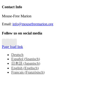
Close
Contact Info
Sliding
Bar
Mouse-Free Marion
Area
Email:
info@mousefreemarion.org
Follow us on social media
Page load link
Deutsch
Español
(
Spanisch
)
日本語
(
Japanisch
)
English
(
Englisch
)
Français
(
Französisch
)
Go
to
Top