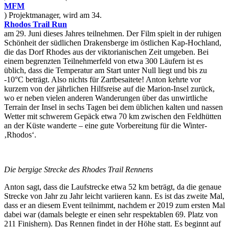
MFM
) Projektmanager, wird am 34.
Rhodos Trail Run
am 29. Juni dieses Jahres teilnehmen. Der Film spielt in der ruhigen
Schönheit der südlichen Drakensberge im östlichen Kap-Hochland,
die das Dorf Rhodes aus der viktorianischen Zeit umgeben. Bei
einem begrenzten Teilnehmerfeld von etwa 300 Läufern ist es
üblich, dass die Temperatur am Start unter Null liegt und bis zu
-10°C beträgt. Also nichts für Zartbesaitete! Anton kehrte vor
kurzem von der jährlichen Hilfsreise auf die Marion-Insel zurück,
wo er neben vielen anderen Wanderungen über das unwirtliche
Terrain der Insel in sechs Tagen bei dem üblichen kalten und nassen
Wetter mit schwerem Gepäck etwa 70 km zwischen den Feldhütten
an der Küste wanderte – eine gute Vorbereitung für die Winter-
‚Rhodos‘.
Die bergige Strecke des Rhodes Trail Rennens
Anton sagt, dass die Laufstrecke etwa 52 km beträgt, da die genaue
Strecke von Jahr zu Jahr leicht variieren kann. Es ist das zweite Mal,
dass er an diesem Event teilnimmt, nachdem er 2019 zum ersten Mal
dabei war (damals belegte er einen sehr respektablen 69. Platz von
211 Finishern). Das Rennen findet in der Höhe statt. Es beginnt auf