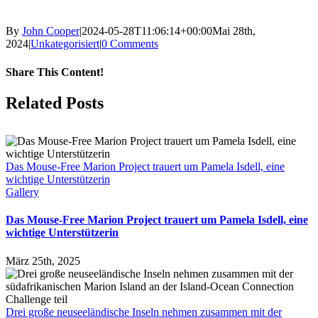
By
John Cooper
|
2024-05-28T11:06:14+00:00
Mai 28th,
2024
|
Unkategorisiert
|
0 Comments
Share This Content!
Facebook
X
LinkedIn
WhatsApp
Tumblr
Pinterest
Email
Related Posts
Das Mouse-Free Marion Project trauert um Pamela Isdell, eine
wichtige Unterstützerin
Gallery
Das Mouse-Free Marion Project trauert um Pamela Isdell, eine
wichtige Unterstützerin
März 25th, 2025
Drei große neuseeländische Inseln nehmen zusammen mit der