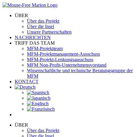
Skip
to
ÜBER
content
Über das Projekt
Über die Insel
Unsere Partnerschaften
NACHRICHTEN
TRIFF DAS TEAM
MFM-Projektteam
MFM-Projektmanagement-Ausschuss
MFM-Projekt-Lenkungsausschuss
MFM Non-Profit-Unternehmensvorstand
Wissenschaftliche und technische Beratungsgruppe der
MFM
KONTACT
ÜBER
Über das Projekt
Über die Insel