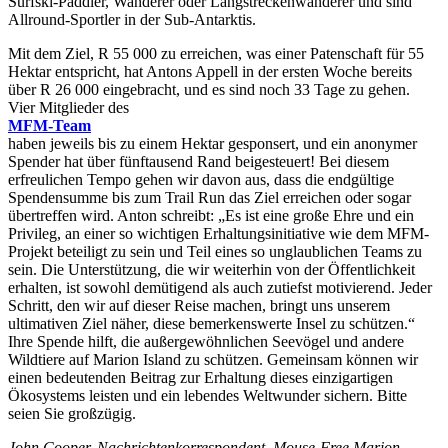
Surfski-Paddler, Wanderer oder Langstreckenwanderer und sind
Allround-Sportler in der Sub-Antarktis.
Mit dem Ziel, R 55 000 zu erreichen, was einer Patenschaft für 55
Hektar entspricht, hat Antons Appell in der ersten Woche bereits
über R 26 000 eingebracht, und es sind noch 33 Tage zu gehen.
Vier Mitglieder des
MFM-Team
haben jeweils bis zu einem Hektar gesponsert, und ein anonymer
Spender hat über fünftausend Rand beigesteuert! Bei diesem
erfreulichen Tempo gehen wir davon aus, dass die endgültige
Spendensumme bis zum Trail Run das Ziel erreichen oder sogar
übertreffen wird. Anton schreibt: „Es ist eine große Ehre und ein
Privileg, an einer so wichtigen Erhaltungsinitiative wie dem MFM-
Projekt beteiligt zu sein und Teil eines so unglaublichen Teams zu
sein. Die Unterstützung, die wir weiterhin von der Öffentlichkeit
erhalten, ist sowohl demütigend als auch zutiefst motivierend. Jeder
Schritt, den wir auf dieser Reise machen, bringt uns unserem
ultimativen Ziel näher, diese bemerkenswerte Insel zu schützen.“
Ihre Spende hilft, die außergewöhnlichen Seevögel und andere
Wildtiere auf Marion Island zu schützen. Gemeinsam können wir
einen bedeutenden Beitrag zur Erhaltung dieses einzigartigen
Ökosystems leisten und ein lebendes Weltwunder sichern. Bitte
seien Sie großzügig.
Jo
hn Cooper, Nachrichtenkorrespondent, Mouse-Free Marion