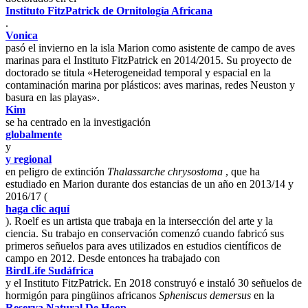
Instituto FitzPatrick de Ornitología Africana
.
Vonica
pasó el invierno en la isla Marion como asistente de campo de aves
marinas para el Instituto FitzPatrick en 2014/2015. Su proyecto de
doctorado se titula «Heterogeneidad temporal y espacial en la
contaminación marina por plásticos: aves marinas, redes Neuston y
basura en las playas».
Kim
se ha centrado en la investigación
globalmente
y
y regional
en peligro de extinción
Thalassarche chrysostoma
, que ha
estudiado en Marion durante dos estancias de un año en 2013/14 y
2016/17 (
haga clic aquí
). Roelf es un artista que trabaja en la intersección del arte y la
ciencia. Su trabajo en conservación comenzó cuando fabricó sus
primeros señuelos para aves utilizados en estudios científicos de
campo en 2012. Desde entonces ha trabajado con
BirdLife Sudáfrica
y el Instituto FitzPatrick. En 2018 construyó e instaló 30 señuelos de
hormigón para pingüinos africanos
Spheniscus demersus
en la
Reserva Natural De Hoop