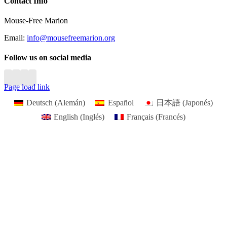
Close
Contact Info
Sliding
Bar
Mouse-Free Marion
Area
Email:
info@mousefreemarion.org
Follow us on social media
Page load link
Deutsch
(
Alemán
)
Español
日本語
(
Japonés
)
English
(
Inglés
)
Français
(
Francés
)
Go
to
Top