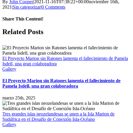
By
John Cooper
|
2021-11-16T07:38:22+00:00
noviembre 16th,
2021
|
Sin categorizar
|
0 Comments
Share This Content!
Facebook
X
LinkedIn
WhatsApp
Tumblr
Pinterest
Email
Related Posts
El Proyecto Marion sin Ratones lamenta el fallecimiento de Pamela
Isdell, una gran colaboradora
Gallery
El Proyecto Marion sin Ratones lamenta el fallecimiento de
Pamela Isdell, una gran colaboradora
marzo 25th, 2025
Tres grandes islas neozelandesas se unen a la Isla Marion de
Sudáfrica en el Desafío de Conexión Isla-Océano
Gallery