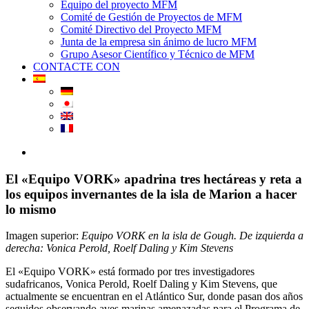
Equipo del proyecto MFM
Comité de Gestión de Proyectos de MFM
Comité Directivo del Proyecto MFM
Junta de la empresa sin ánimo de lucro MFM
Grupo Asesor Científico y Técnico de MFM
CONTACTE CON
View
Larger
Image
El «Equipo VORK» apadrina tres hectáreas y reta a
los equipos invernantes de la isla de Marion a hacer
lo mismo
Imagen superior:
Equipo VORK en la isla de Gough. De izquierda a
derecha:
Vonica Perold, Roelf Daling y Kim Stevens
El «Equipo VORK» está formado por tres investigadores
sudafricanos, Vonica Perold, Roelf Daling y Kim Stevens, que
actualmente se encuentran en el Atlántico Sur, donde pasan dos años
seguidos observando aves marinas amenazadas para el Programa de