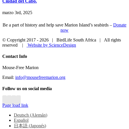
Ciudad del Cabo.
marzo 3rd, 2025
Be a part of history and help save Marion Island’s seabirds –
Donate
now
© Copyright 2017 -
2026 | BirdLife South Africa | All rights
reserved |
Website by ScienceDesign
Close
Contact Info
Sliding
Bar
Mouse-Free Marion
Area
Email:
info@mousefreemarion.org
Follow us on social media
Page load link
Deutsch
(
Alemán
)
Español
日本語
(
Japonés
)