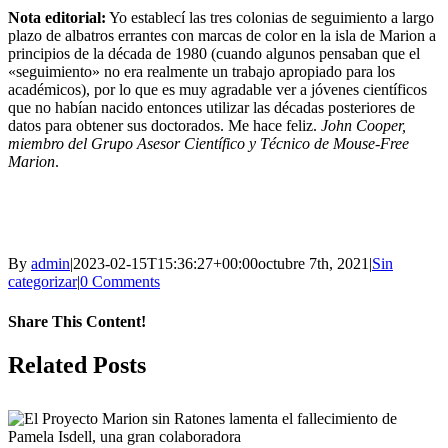
Nota editorial:
Yo establecí las tres colonias de seguimiento a largo
plazo de albatros errantes con marcas de color en la isla de Marion a
principios de la década de 1980 (cuando algunos pensaban que el
«seguimiento» no era realmente un trabajo apropiado para los
académicos), por lo que es muy agradable ver a jóvenes científicos
que no habían nacido entonces utilizar las décadas posteriores de
datos para obtener sus doctorados. Me hace feliz.
John Cooper,
miembro del Grupo Asesor Científico y Técnico de Mouse-Free
Marion
.
By
admin
|
2023-02-15T15:36:27+00:00
octubre 7th, 2021
|
Sin
categorizar
|
0 Comments
Share This Content!
Facebook
X
LinkedIn
WhatsApp
Tumblr
Pinterest
Email
Related Posts