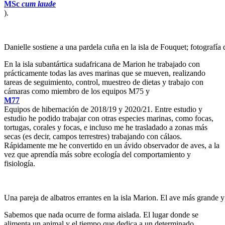
MSc
cum laude
).
Danielle sostiene a una pardela cuña en la isla de Fouquet; fotografí
En la isla subantártica sudafricana de Marion he trabajado con
prácticamente todas las aves marinas que se mueven, realizando
tareas de seguimiento, control, muestreo de dietas y trabajo con
cámaras como miembro de los equipos M75 y
M77
Equipos de hibernación de 2018/19 y 2020/21. Entre estudio y
estudio he podido trabajar con otras especies marinas, como focas,
tortugas, corales y focas, e incluso me he trasladado a zonas más
secas (es decir, campos terrestres) trabajando con cálaos.
Rápidamente me he convertido en un ávido observador de aves, a la
vez que aprendía más sobre ecología del comportamiento y
fisiología.
Una pareja de albatros errantes en la isla Marion. El ave más grande y
Sabemos que nada ocurre de forma aislada. El lugar donde se
alimenta un animal y el tiempo que dedica a un determinado