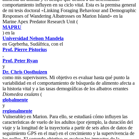
comportamiento influyen en su ciclo vital. Esta es la premisa general
de mi tesis doctoral «Linking Foraging Behaviour and Demographic
Responses of Wandering Albatrosses on Marion Island» en la
Marine Apex Predator Research Unit (
MAPRU
) en la
Universidad Nelson Mandela
en Gqeberha, Sudáfrica, con el
Prof. Pierre Pistorius
,
Prof. Peter Ryan
y
Dr. Chris Oosthuizen
como mis supervisores. Mi objetivo es evaluar hasta qué punto la
variabilidad en el comportamiento de búsqueda de alimento afecta a
la historia vital y a las tasas demográficas de los albatros errantes
Diomedea exulans
(
globalmente
y
regionalmente
Vulnerable) en Marion. Para ello, se estudiará cómo influyen las
características de vuelo de los adultos (por ejemplo, la duración del
viaje y la longitud de la trayectoria a partir de seis años de datos de
seguimiento GPS en el mar) en el crecimiento y la supervivencia de
los pollos. El segundo objetivo es evaluar los impactos de la