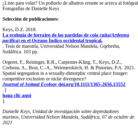
¿Listo para volar? Un polluelo de albatros errante se acerca al fotógr
Fotografías de Danielle Keys
Selección de publicaciones:
Keys, D.Z. 2018.
La ecología de forrajeo de las pardelas de cola cuña
(Ardenna
pacifica
) en el Océano Índico occidental tropical.
. Tesis de maestría, Universidad Nelson Mandela, Gqeberha,
Sudáfrica. 103 pp.
Orgeret, F., Reisinger, R.R., Carpenter-Kling, T., Keys, D.Z.,
Corbeau, A., Bost, C.-A., Weirmerskirch, H. & Pistorius, P.A. 2021.
Spatial segregation in a sexually-dimorphic central place forager:
competitive exclusion or niche divergence?
Journal of Animal Ecology
doi.org/10.1111/1365-2656.13552
. [
haga clic aquí
].
Danielle Keys, Unidad de investigación sobre depredadores
marinos, Universidad Nelson Mandela, Sudáfrica, 07 de octubre de
2021