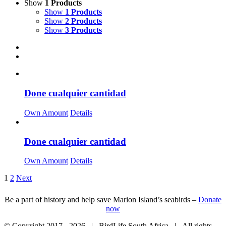
Show
1 Products
Show
1 Products
Show
2 Products
Show
3 Products
Done cualquier cantidad
Own Amount
Details
Done cualquier cantidad
Own Amount
Details
1
2
Next
Be a part of history and help save Marion Island’s seabirds –
Donate
now
© Copyright 2017 -
2026 | BirdLife South Africa | All rights