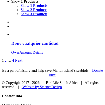
Show
1 Products
Show
1 Products
Show
2 Products
Show
3 Products
Done cualquier cantidad
Own Amount
Details
1
2
…
4
Next
Be a part of history and help save Marion Island’s seabirds –
Donate
now
© Copyright 2017 -
2026 | BirdLife South Africa | All rights
reserved |
Website by ScienceDesign
Close
Contact Info
Sliding
Bar