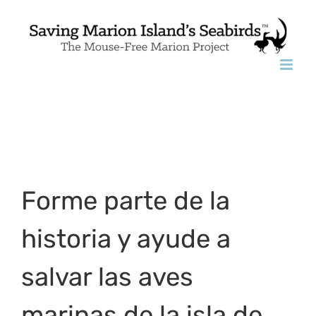
Skip
to
content
Forme parte de la
historia y ayude a
salvar las aves
marinas de la isla de