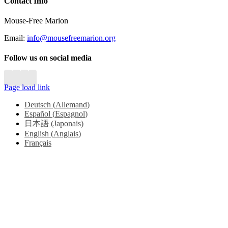
Close
Contact Info
Sliding
Bar
Mouse-Free Marion
Area
Email:
info@mousefreemarion.org
Follow us on social media
Page load link
Deutsch
(
Allemand
)
Español
(
Espagnol
)
日本語
(
Japonais
)
English
(
Anglais
)
Français
Go
to
Top