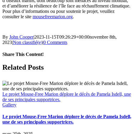
d’oiseaux marins, dont beaucoup sont menacés au niveau mondial,
et d’améliorer la résilience de l’île face au réchauffement climatique.
Pour plus d’informations ou pour soutenir le projet, veuillez
consulter le site
mousefreemarion.org
.
By
John Cooper
|
2023-11-15T09:26:29+00:00
novembre 8th,
2023
|
Non classifié(e)
|
0 Comments
Share This Content!
Facebook
X
LinkedIn
WhatsApp
Tumblr
Pinterest
Email
Related Posts
Le projet Mouse-Free Marion déplore le décès de Pamela Isdell, une
de ses principales supportrices.
Gallery
Le projet Mouse-Free Marion déplore le décès de Pamela Isdell,
une de ses principales supportrices.
mars 25th, 2025