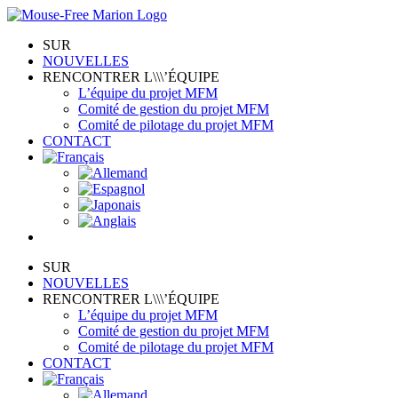
Skip
to
SUR
content
NOUVELLES
RENCONTRER L\\\’ÉQUIPE
L’équipe du projet MFM
Comité de gestion du projet MFM
Comité de pilotage du projet MFM
CONTACT
SUR
NOUVELLES
RENCONTRER L\\\’ÉQUIPE
L’équipe du projet MFM
Comité de gestion du projet MFM
Comité de pilotage du projet MFM
CONTACT