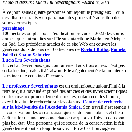
Photo ci-dessus : Lucia Liu Severinghaus, Australie, 2018
À ce jour, seules quatre personnes ont rejoint le prestigieux « club
des albatros errants » en parrainant des projets d’éradication des
souris domestiques.
parrainage
100 hectares ou plus pour l’éradication prévue en 2023 des souris
domestiques introduites sur l’île subantarctique Marion en Afrique
du Sud. Les précédents articles de ce site Web ont couvert les
généreux dons de plus de 100 hectares de
Roeloff Botha
,
Pamela
Isdell
et
Shaun Schneier
.
Lucia Liu Severinghaus
Lucia Liu Severhaus, qui, contrairement aux trois autres, n’est pas
sud-africaine, mais vit à Taiwan. Elle a également été la première à
parrainer une centaine d’hectares.
Le professeur Severinghaus
est un ornithologue aujourd’hui à la
retraite qui a travaillé et publié des articles et des livres scientifiques
sur les oiseaux principalement terrestres, notamment les hiboux,
avec l’Institut de recherche sur les oiseaux.
Centre de recherche
sur la biodiversité de l’Academia Sinica.
Son travail s’est étendu à
la conservation des oiseaux asiatiques et de leurs habitats et elle a
écrit : « Je suis une personne chanceuse qui a vu Taiwan dans son
plus bel état. Une personne qui se soucie de la conservation le fait
généralement tout au long de sa vie. » En 2010, l’ouvrage en