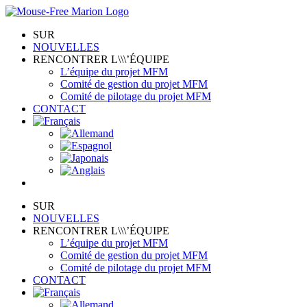
Skip
to
SUR
content
NOUVELLES
RENCONTRER L\\\’ÉQUIPE
L’équipe du projet MFM
Comité de gestion du projet MFM
Comité de pilotage du projet MFM
CONTACT
SUR
NOUVELLES
RENCONTRER L\\\’ÉQUIPE
L’équipe du projet MFM
Comité de gestion du projet MFM
Comité de pilotage du projet MFM
CONTACT