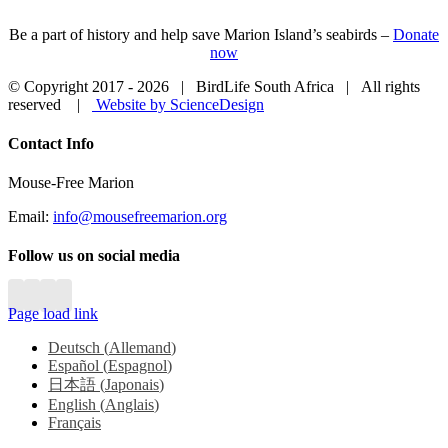
Be a part of history and help save Marion Island’s seabirds –
Donate
now
© Copyright 2017 -
2026 | BirdLife South Africa | All rights
reserved |
Website by ScienceDesign
Close
Contact Info
Sliding
Bar
Mouse-Free Marion
Area
Email:
info@mousefreemarion.org
Follow us on social media
Page load link
Deutsch
(
Allemand
)
Español
(
Espagnol
)
日本語
(
Japonais
)
English
(
Anglais
)
Français