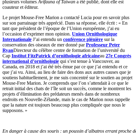
plusieurs volumes
Avifauna of Taiwan
a été publié, dont elle est
coauteur et éditeur.
Le projet Mouse-Free Marion a contacté Lucia pour en savoir plus
sur son parrainage très apprécié. Dans sa réponse, elle écrit : « En
tant que président de l’époque de l’Union européenne, j’ai eu
l’occasion d’exprimer mon opinion.
Union Ornithologique
Internationale
J’ai entendu un
conférence plénière
sur la
conservation des oiseaux de mer donné par
Professeur Peter
Ryan
Directeur du célèbre centre de formation de l’université du
Cap
Institut FitzPatrick d’ornithologie africaine
au
27e Congrès
international d’ornithologie
qui s’est tenue à Vancouver, au
Canada, en 2018 et j’ai été très émue par ce que j’ai entendu et ce
que j’ai vu. Ainsi, au lieu de faire des dons aux autres causes que je
soutiens habituellement, je me suis concentré sur le soutien au projet
Mouse-Free Marion. Je comprends que l’on s’attendait à ce que le
retrait initial des chats de l’île soit un succès, comme le montrent les
projets d’élimination des prédateurs menés dans de nombreux
endroits en Nouvelle-Zélande, mais le cas de Marion nous rappelle
que la nature est toujours beaucoup plus compliquée que nous le
supposons. »
En danger à cause des souris : un poussin d’albatros errant proche d