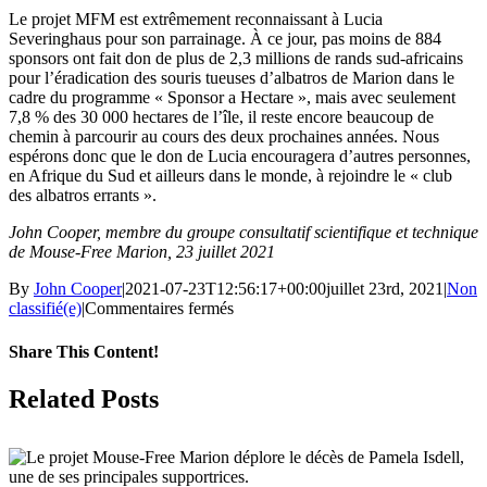
Le projet MFM est extrêmement reconnaissant à Lucia
Severinghaus pour son parrainage. À ce jour, pas moins de 884
sponsors ont fait don de plus de 2,3 millions de rands sud-africains
pour l’éradication des souris tueuses d’albatros de Marion dans le
cadre du programme « Sponsor a Hectare », mais avec seulement
7,8 % des 30 000 hectares de l’île, il reste encore beaucoup de
chemin à parcourir au cours des deux prochaines années. Nous
espérons donc que le don de Lucia encouragera d’autres personnes,
en Afrique du Sud et ailleurs dans le monde, à rejoindre le « club
des albatros errants ».
John Cooper, membre du groupe consultatif scientifique et technique
de Mouse-Free Marion, 23 juillet 2021
By
John Cooper
|
2021-07-23T12:56:17+00:00
juillet 23rd, 2021
|
Non
sur
classifié(e)
|
Commentaires fermés
Le
premier
Share This Content!
parrainage
de
Facebook
X
LinkedIn
WhatsApp
Tumblr
Pinterest
Email
Related Posts
100
hectares
est
venu
de