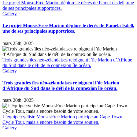
Le projet Mouse-Free Marion déplore le décès de Pamela Isdell, une
Taïwan,
de ses principales supportrices.
pas
Gallery
d’Afrique
du
Le projet Mouse-Free Marion déplore le décès de Pamela Isdell,
Sud
une de ses principales supportrices.
–
avec
Lucia
mars 25th, 2025
Liu
Severinghaus
Trois grandes îles néo-zélandaises rejoignent l’île Marion d’Afrique
du Sud dans le défi de la connexion île-océan.
Gallery
Trois grandes îles néo-zélandaises rejoignent l’île Marion
d’Afrique du Sud dans le défi de la connexion île-océan.
mars 20th, 2025
L’équipe cycliste Mouse-Free Marion participe au Cape Town
Cycle Tour, mais a encore besoin de votre soutien.
Gallery