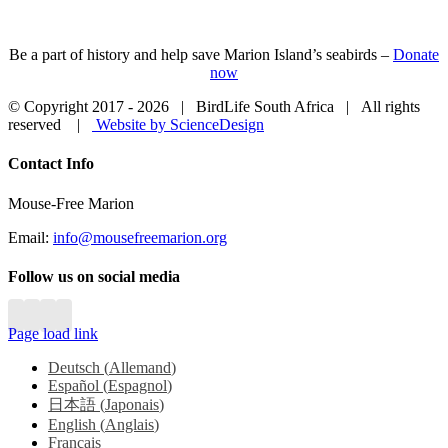
Be a part of history and help save Marion Island’s seabirds –
Donate
now
© Copyright 2017 -
2026 | BirdLife South Africa | All rights
reserved |
Website by ScienceDesign
Close
Contact Info
Sliding
Bar
Mouse-Free Marion
Area
Email:
info@mousefreemarion.org
Follow us on social media
Page load link
Deutsch
(
Allemand
)
Español
(
Espagnol
)
日本語
(
Japonais
)
English
(
Anglais
)
Français