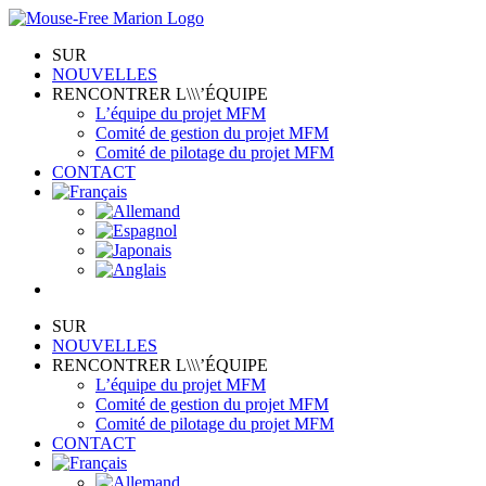
Skip
to
SUR
content
NOUVELLES
RENCONTRER L\\\’ÉQUIPE
L’équipe du projet MFM
Comité de gestion du projet MFM
Comité de pilotage du projet MFM
CONTACT
SUR
NOUVELLES
RENCONTRER L\\\’ÉQUIPE
L’équipe du projet MFM
Comité de gestion du projet MFM
Comité de pilotage du projet MFM
CONTACT