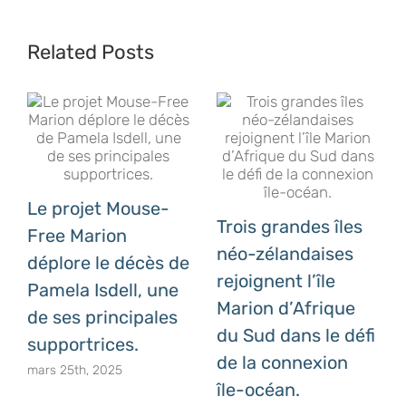
programme
de
Related Posts
conservation
des
oiseaux
marins
chez
BirdLife
Le projet Mouse-
Afrique
Trois grandes îles
Free Marion
du
néo-zélandaises
déplore le décès de
Sud.
rejoignent l’île
Pamela Isdell, une
Marion d’Afrique
de ses principales
du Sud dans le défi
supportrices.
de la connexion
mars 25th, 2025
île-océan.