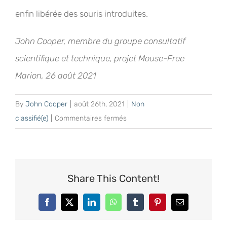
enfin libérée des souris introduites.
John Cooper, membre du groupe consultatif
scientifique et technique, projet Mouse-Free
Marion, 26 août 2021
By
John Cooper
|
août 26th, 2021
|
Non
sur
classifié(e)
|
Commentaires fermés
Présentation
du
Dr
Alistair
Share This Content!
McInnes,
responsable
Facebook
X
LinkedIn
WhatsApp
Tumblr
Pinterest
Email
du