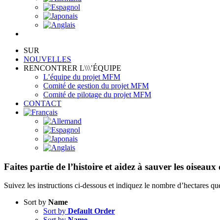
SUR
NOUVELLES
RENCONTRER L\\\’ÉQUIPE
L’équipe du projet MFM
Comité de gestion du projet MFM
Comité de pilotage du projet MFM
CONTACT
Faites partie de l’histoire et aidez à sauver les oiseau
Suivez les instructions ci-dessous et indiquez le nombre d’hectares qu
Sort by
Name
Sort by
Default Order
Sort by
Name