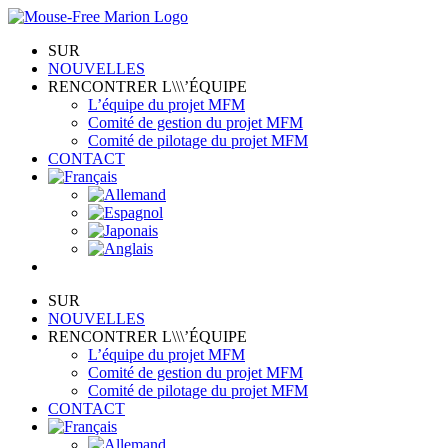
Skip
to
SUR
content
NOUVELLES
RENCONTRER L\\\’ÉQUIPE
L’équipe du projet MFM
Comité de gestion du projet MFM
Comité de pilotage du projet MFM
CONTACT
SUR
NOUVELLES
RENCONTRER L\\\’ÉQUIPE
L’équipe du projet MFM
Comité de gestion du projet MFM
Comité de pilotage du projet MFM
CONTACT