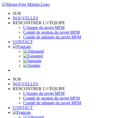
Skip
to
SUR
content
NOUVELLES
RENCONTRER L\\\’ÉQUIPE
L’équipe du projet MFM
Comité de gestion du projet MFM
Comité de pilotage du projet MFM
CONTACT
SUR
NOUVELLES
RENCONTRER L\\\’ÉQUIPE
L’équipe du projet MFM
Comité de gestion du projet MFM
Comité de pilotage du projet MFM
CONTACT