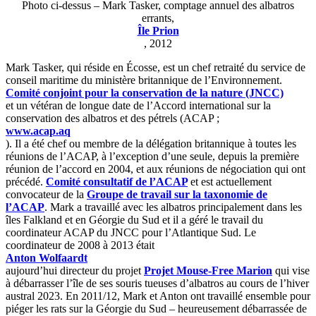
Photo ci-dessus – Mark Tasker, comptage annuel des albatros
errants,
Île Prion
, 2012
Mark Tasker, qui réside en Écosse, est un chef retraité du service de
conseil maritime du ministère britannique de l’Environnement.
Comité conjoint pour la conservation de la nature (JNCC)
et un vétéran de longue date de l’Accord international sur la
conservation des albatros et des pétrels (ACAP ;
www.acap.aq
). Il a été chef ou membre de la délégation britannique à toutes les
réunions de l’ACAP, à l’exception d’une seule, depuis la première
réunion de l’accord en 2004, et aux réunions de négociation qui ont
précédé.
Comité consultatif de l’ACAP
et est actuellement
convocateur de la
Groupe de travail sur la taxonomie de
l’ACAP
. Mark a travaillé avec les albatros principalement dans les
îles Falkland et en Géorgie du Sud et il a géré le travail du
coordinateur ACAP du JNCC pour l’Atlantique Sud. Le
coordinateur de 2008 à 2013 était
Anton Wolfaardt
aujourd’hui directeur du projet
Projet Mouse-Free Marion
qui vise
à débarrasser l’île de ses souris tueuses d’albatros au cours de l’hiver
austral 2023. En 2011/12, Mark et Anton ont travaillé ensemble pour
piéger les rats sur la Géorgie du Sud – heureusement débarrassée de