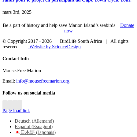
mars 3rd, 2025
Be a part of history and help save Marion Island’s seabirds –
Donate
now
© Copyright 2017 -
2026 | BirdLife South Africa | All rights
reserved |
Website by ScienceDesign
Close
Contact Info
Sliding
Bar
Mouse-Free Marion
Area
Email:
info@mousefreemarion.org
Follow us on social media
Page load link
Deutsch
(
Allemand
)
Español
(
Espagnol
)
日本語
(
Japonais
)