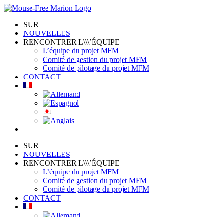
Skip
to
SUR
content
NOUVELLES
RENCONTRER L\\\’ÉQUIPE
L’équipe du projet MFM
Comité de gestion du projet MFM
Comité de pilotage du projet MFM
CONTACT
SUR
NOUVELLES
RENCONTRER L\\\’ÉQUIPE
L’équipe du projet MFM
Comité de gestion du projet MFM
Comité de pilotage du projet MFM
CONTACT