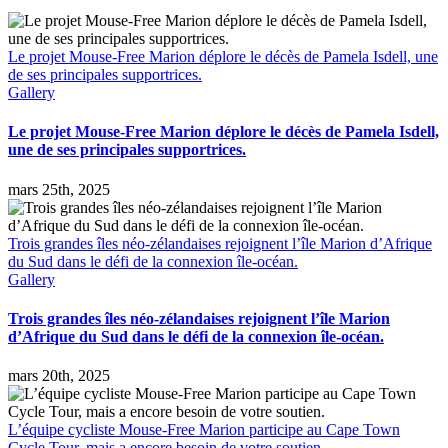
albatros
et
les
Le projet Mouse-Free Marion déplore le décès de Pamela Isdell, une
pétrels
de ses principales supportrices.
parraine
Gallery
25
hectares
Le projet Mouse-Free Marion déplore le décès de Pamela Isdell,
pour
une de ses principales supportrices.
éradiquer
les
souris
mars 25th, 2025
tueuses
d’albatros
de
Trois grandes îles néo-zélandaises rejoignent l’île Marion d’Afrique
l’île
du Sud dans le défi de la connexion île-océan.
Marion.
Gallery
Trois grandes îles néo-zélandaises rejoignent l’île Marion
d’Afrique du Sud dans le défi de la connexion île-océan.
mars 20th, 2025
L’équipe cycliste Mouse-Free Marion participe au Cape Town
Cycle Tour, mais a encore besoin de votre soutien.