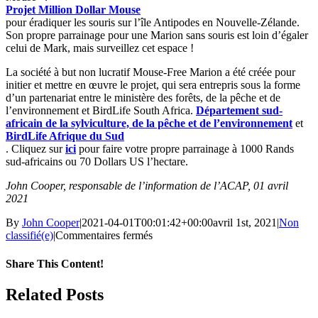
Projet Million Dollar Mouse
pour éradiquer les souris sur l’île Antipodes en Nouvelle-Zélande.
Son propre parrainage pour une Marion sans souris est loin d’égaler
celui de Mark, mais surveillez cet espace !
La société à but non lucratif Mouse-Free Marion a été créée pour
initier et mettre en œuvre le projet, qui sera entrepris sous la forme
d’un partenariat entre le ministère des forêts, de la pêche et de
l’environnement et BirdLife South Africa.
Département sud-
africain de la sylviculture, de la pêche et de l’environnement
et
BirdLife Afrique du Sud
. Cliquez sur
ici
pour faire votre propre parrainage à 1000 Rands
sud-africains ou 70 Dollars US l’hectare.
John Cooper, responsable de l’information de l’ACAP, 01 avril
2021
By
John Cooper
|
2021-04-01T00:01:42+00:00
avril 1st, 2021
|
Non
sur
classifié(e)
|
Commentaires fermés
Un
pilier
Share This Content!
de
l’accord
Facebook
X
LinkedIn
WhatsApp
Tumblr
Pinterest
Email
Related Posts
sur
les