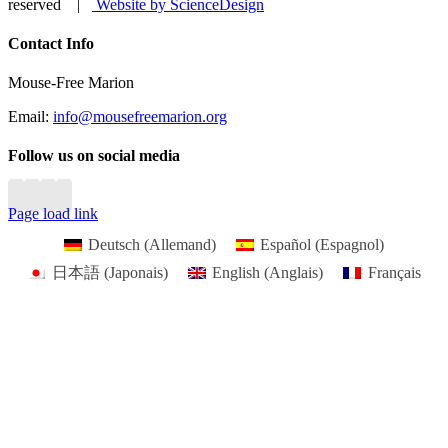
reserved |
Website by ScienceDesign
Close
Contact Info
Sliding
Bar
Mouse-Free Marion
Area
Email:
info@mousefreemarion.org
Follow us on social media
Page load link
Deutsch
(
Allemand
)
Español
(
Espagnol
)
日本語
(
Japonais
)
English
(
Anglais
)
Français
Go
to
Top