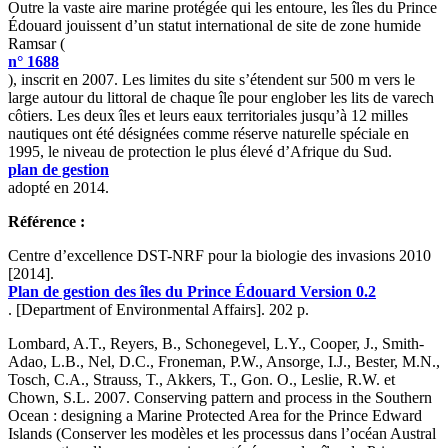
Outre la vaste aire marine protégée qui les entoure, les îles du Prince
Édouard jouissent d’un statut international de site de zone humide
Ramsar (
n° 1688
), inscrit en 2007. Les limites du site s’étendent sur 500 m vers le
large autour du littoral de chaque île pour englober les lits de varech
côtiers. Les deux îles et leurs eaux territoriales jusqu’à 12 milles
nautiques ont été désignées comme réserve naturelle spéciale en
1995, le niveau de protection le plus élevé d’Afrique du Sud.
plan de gestion
adopté en 2014.
Référence :
Centre d’excellence DST-NRF pour la biologie des invasions 2010
[2014].
Plan de gestion des îles du Prince Édouard Version 0.2
. [Department of Environmental Affairs]. 202 p.
Lombard, A.T., Reyers, B., Schonegevel, L.Y., Cooper, J., Smith-
Adao, L.B., Nel, D.C., Froneman, P.W., Ansorge, I.J., Bester, M.N.,
Tosch, C.A., Strauss, T., Akkers, T., Gon. O., Leslie, R.W. et
Chown, S.L. 2007. Conserving pattern and process in the Southern
Ocean : designing a Marine Protected Area for the Prince Edward
Islands (Conserver les modèles et les processus dans l’océan Austral