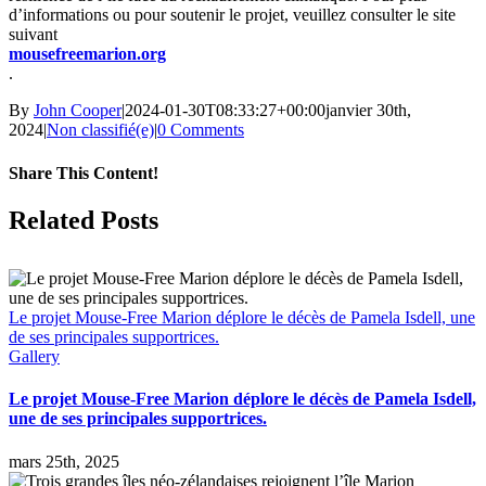
d’informations ou pour soutenir le projet, veuillez consulter le site
suivant
mousefreemarion.org
.
By
John Cooper
|
2024-01-30T08:33:27+00:00
janvier 30th,
2024
|
Non classifié(e)
|
0 Comments
Share This Content!
Facebook
X
LinkedIn
WhatsApp
Tumblr
Pinterest
Email
Related Posts
Le projet Mouse-Free Marion déplore le décès de Pamela Isdell, une
de ses principales supportrices.
Gallery
Le projet Mouse-Free Marion déplore le décès de Pamela Isdell,
une de ses principales supportrices.
mars 25th, 2025