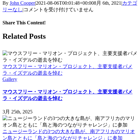
By
John Cooper
|
2021-08-06T00:01:48+00:00
8月 6th, 2021
|
カテゴ
ゴ
リーなし
|
コメントを受け付けていません
フ
島
Share This Content!
の
Facebook
X
LinkedIn
WhatsApp
Tumblr
Pinterest
Email
Related Posts
ア
ホ
ウ
ド
リ
マウスフリー・マリオン・プロジェクト、主要支援者パメ
を
ラ・イズデルの逝去を悼む
殺
Gallery
す
ネ
マウスフリー・マリオン・プロジェクト、主要支援者パメ
ズ
ラ・イズデルの逝去を悼む
ミ
を
3月 25th, 2025
根
絶
す
ニュージーランドの3つの大きな島が、南アフリカのマリオ
る
ン島とともに「島と海のつながりチャレンジ」に参加