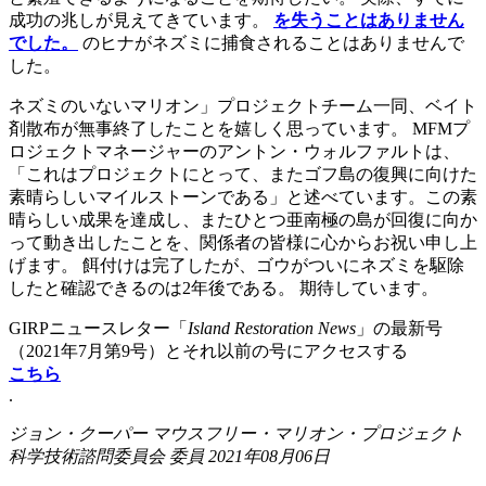
成功の兆しが見えてきています。
を失うことはありません
でした。
のヒナがネズミに捕食されることはありませんで
した。
ネズミのいないマリオン」プロジェクトチーム一同、ベイト
剤散布が無事終了したことを嬉しく思っています。 MFMプ
ロジェクトマネージャーのアントン・ウォルファルトは、
「これはプロジェクトにとって、またゴフ島の復興に向けた
素晴らしいマイルストーンである」と述べています。この素
晴らしい成果を達成し、またひとつ亜南極の島が回復に向か
って動き出したことを、関係者の皆様に心からお祝い申し上
げます。 餌付けは完了したが、ゴウがついにネズミを駆除
したと確認できるのは2年後である。 期待しています。
GIRPニュースレター「
Island Restoration News
」の最新号
（2021年7月第9号）とそれ以前の号にアクセスする
こちら
.
ジョン・クーパー
マウスフリー・マリオン・プロジェクト
科学技術諮問委員会 委員 2021年08月06日