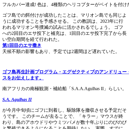
フルカバー達成! 色は、4種類のヘリコプターがベイトを付
ゴフ島での餌付けが成功したことは、マリオン島でも同じよ
うに成功することを予感させる。 この教訓は、2023年に行
われるマリオン号撲滅の試みに活かされるでしょう。 ゴフ
への2回目のエサ投下と補充は、1回目のエサ投下完了から長
い空白期間を経て行われた。
第1回目のエサ撒き
天候不順の影響もあり、予定では2週間ほど遅れていた。
ゴフ島再生計画プログラム・エグゼクティブのアンドリュー
スをお伝えします。
南アフリカの南極観測・補給船「S.A.A.Agulhas II」らしい。
S.A. Agulhas II
が今月中旬頃にゴフに到着し、駆除隊を撤収させる予定だそ
うです。 このチームが去ることで、「キラー」マウスが終
わり、島のアホウドリやウミツバメが数十年ぶりにのびのび
と繁殖できるようになることを期待したい。 実際、すでに