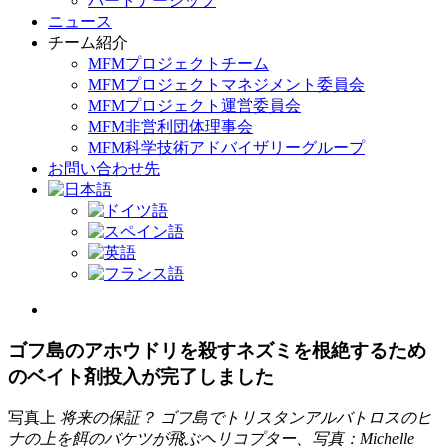
パートナーシップ
ニュース
チーム紹介
MFMプロジェクトチーム
MFMプロジェクトマネジメント委員会
MFMプロジェクト運営委員会
MFM非営利団体理事会
MFM科学技術アドバイザリーグループ
お問い合わせ先
View
Larger
Image
ゴフ島のアホウドリを殺すネズミを根絶するため
のベイト剤投入が完了しました
写真上
将来の保証？ ゴフ島でトリスタンアルバトロスのヒ
ナの上を餌のバケツが飛ぶヘリコプター、写真：Michelle