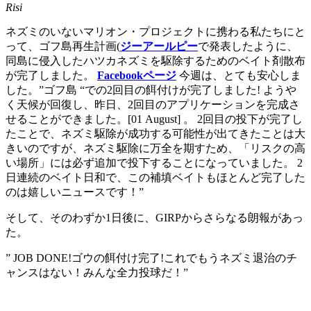
Risi
ネズミのいないマリオン・プロジェクトに携わる私たちにと
って、ゴフ島再生計画(
ジーアールピー
で発表したように、
同島に侵入したハツカネズミを駆除するためのベイト剤散布
が完了しました。
Facebookページ
今週は、とても安心しま
した。”ゴフ島 “での2回目の餌付けが完了しました! ようや
く天候が回復し、昨日、2回目のアプリケーションを完成さ
せることができました。[01 August] 。 2回目の投下が完了し
たことで、ネズミ駆除が成功する可能性が出てきたことは大
きいのですが、ネズミ駆除に万全を期すため、「リスクの高
い場所」には必ず追加で投下することになっていました。 2
日連続のベイト日和で、この補填ベイトもほとんど完了した
のは嬉しいニュースです！”
そして、そのわずか1日後に、GIRPからさらなる朗報があっ
た。
” JOB DONE!ゴウの餌付け完了!これでもうネズミ退治のチ
ャンスはない！みんな全力投球だ！”