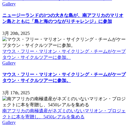
た
Gallery
め
の
ニュージーランドの3つの大きな島が、南アフリカのマリオ
ベ
ン島とともに「島と海のつながりチャレンジ」に参加
イ
ト
3月 20th, 2025
剤
投
入
マウス・フリー・マリオン・サイクリング・チームがケープ
が
タウン・サイクルツアーに参加。
完
Gallery
了
し
マウス・フリー・マリオン・サイクリング・チームがケープ
ま
タウン・サイクルツアーに参加。
し
た
3月 17th, 2025
は
南アフリカの南極遺産がネズミのいないマリオン・プロジェ
クトに本を寄贈し、5450レアルを集める
Gallery