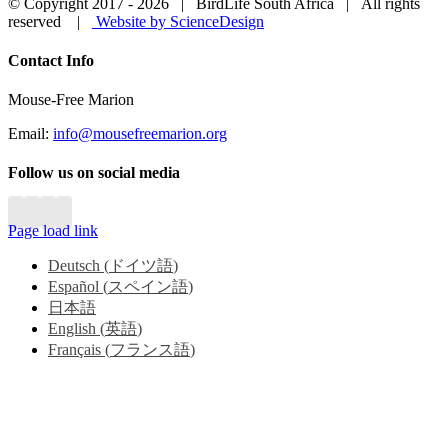
© Copyright 2017 -
2026 | BirdLife South Africa | All rights
reserved |
Website by ScienceDesign
Close
Contact Info
Sliding
Bar
Mouse-Free Marion
Area
Email:
info@mousefreemarion.org
Follow us on social media
Page load link
Deutsch
(
ドイツ語
)
Español
(
スペイン語
)
日本語
English
(
英語
)
Français
(
フランス語
)
Go
to
Top