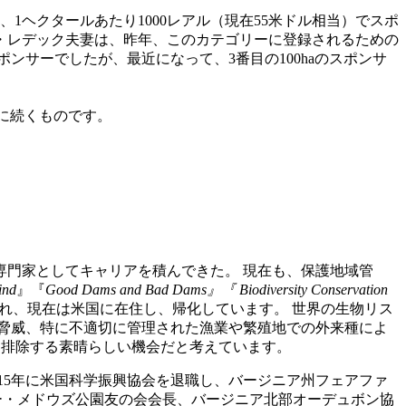
1ヘクタールあたり1000レアル（現在55米ドル相当）でスポ
ー・レデック夫妻は、昨年、このカテゴリーに登録されるための
ンサーでしたが、最近になって、3番目の100haのスポンサ
加に続くものです。
専門家としてキャリアを積んできた。 現在も、保護地域管
ind
』『
Good Dams and Bad Dams』『
Biodiversity Conservation
れ、現在は米国に在住し、帰化しています。 世界の生物リス
る脅威、特に不適切に管理された漁業や繁殖地での外来種によ
に排除する素晴らしい機会だと考えています。
15年に米国科学振興協会を退職し、バージニア州フェアファ
ー・メドウズ公園友の会会長、バージニア北部オーデュボン協