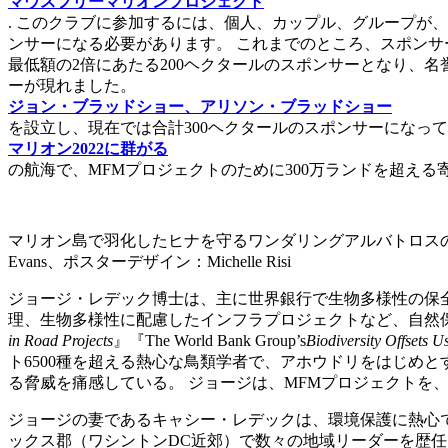
マウスフリーマリオンプロジェクト
. このクラブに参加するには、個人、カップル、グループが、
ンサーになる必要があります。 これまでのところ、スポンサ
最低額の2倍にあたる200ヘクタールのスポンサーとなり、名
ーが現れました。
ジョン・ブラッドショー、アリソン・ブラッドショー
を設立し、現在では合計300ヘクタールのスポンサーになって
マリオン2022に群がる
の航海で、MFMプロジェクトのために300万ランドを超える
マリオン島で羽化したヒナを守るワンダリングアルバトロスの雄
Evans、ポスターデザイン：Michelle Risi
ジョージ・レデック博士は、主に世界銀行で生物多様性の保全
理、生物多様性に配慮したインフラプロジェクトなど、自然
in Road Projects
』『The World Bank Group’s
Biodiversity Offsets U
ト6500種を超える熱心な鳥類学者で、アホウドリをはじめ
る脅威を痛感している。 ジョージは、MFMプロジェクトを
ジョージの妻であるキャシー・レデックは、環境保護に熱心で
ックス郡（ワシントンDC近郊）で数々の地域リーダーを歴