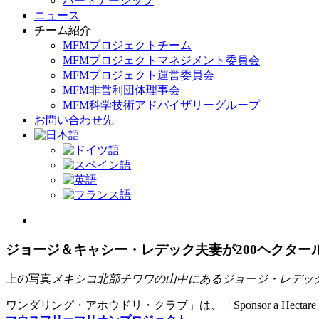
パートナーシップ
ニュース
チーム紹介
MFMプロジェクトチーム
MFMプロジェクトマネジメント委員会
MFMプロジェクト運営委員会
MFM非営利団体理事会
MFM科学技術アドバイザリーグループ
お問い合わせ先
View
Larger
Image
ジョージ＆キャシー・レデック夫妻が200ヘクタ
上の写真
メキシコ北部チワワの山中にあるジョージ・レデッ
ワンダリング・アホウドリ・クラブ」は、「Sponsor a H