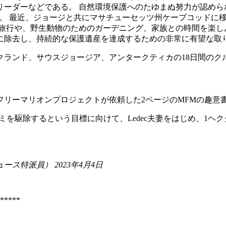
。 自然環境保護へのたゆまぬ努力が認められ、キャシーはFriends of
he Year” を受賞しています。 最近、ジョージと共にマサチューセッツ
旅行や、野生動物のためのガーデニング、家族との時間を楽し
に除去し、持続的な保護遺産を達成するための非常に有望な取
ォークランド、サウスジョージア、アンタークティカの18日間の
スフリーマリオンプロジェクトが依頼した2ページのMFMの趣意
ミを駆除するという目標に向けて、Ledec夫妻をはじめ、1ヘ
特派員） 2023年4月4日
*****