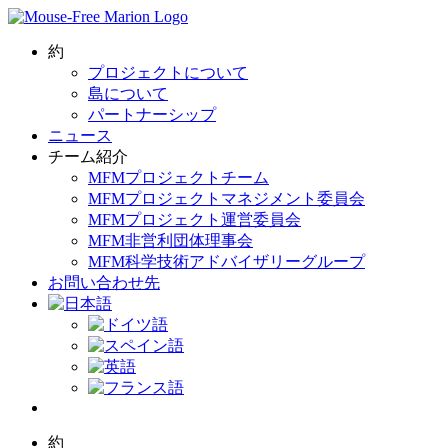
Skip
to
content
約
プロジェクトについて
島について
パートナーシップ
ニュース
チーム紹介
MFMプロジェクトチーム
MFMプロジェクトマネジメント委員会
MFMプロジェクト運営委員会
MFM非営利団体理事会
MFM科学技術アドバイザリーグループ
お問い合わせ先
約