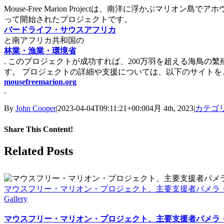
Mouse-Free Marion Projectは、南洋に浮かぶマリ
って開始されたプロジェクトです。
バードライフ・サウスアフリカ
と南アフリカ共和国の
林業・漁業・環境省
. このプロジェクトが成功すれば、200万羽を超える海鳥
す。 プロジェクトの詳細や支援については、以下のサイトを
mousefreemarion.org
.
By
John Cooper
|
2023-04-04T09:11:21+00:00
4月 4th, 2023
|
カテゴ
Share This Content!
Facebook
X
LinkedIn
WhatsApp
Tumblr
Pinterest
Email
Related Posts
マウスフリー・マリオン・プロジェクト、主要支援者パメラ
Gallery
マウスフリー・マリオン・プロジェクト、主要支援者パメラ