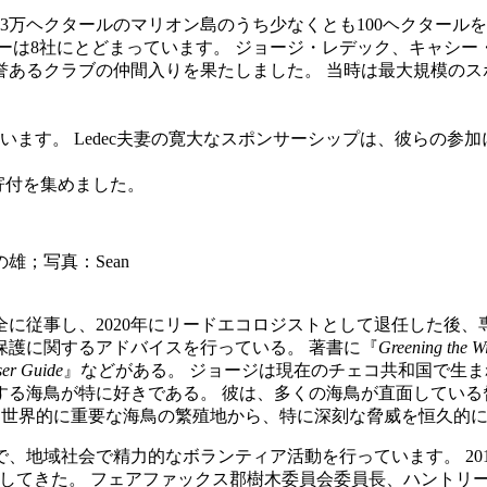
3万ヘクタールのマリオン島のうち少なくとも100ヘクタールを、
ーは8社にとどまっています。 ジョージ・レデック、キャシ
誉あるクラブの仲間入りを果たしました。 当時は最大規模のスポ
います。 Ledec夫妻の寛大なスポンサーシップは、彼らの参
寄付を集めました。
；写真：Sean
に従事し、2020年にリードエコロジストとして退任した後、
保護に関するアドバイスを行っている。 著書に『
Greening the W
ser Guide
』などがある。 ジョージは現在のチェコ共和国で生ま
とする海鳥が特に好きである。 彼は、多くの海鳥が直面してい
、世界的に重要な海鳥の繁殖地から、特に深刻な脅威を恒久的
、地域社会で精力的なボランティア活動を行っています。 20
任してきた。 フェアファックス郡樹木委員会委員長、ハントリ