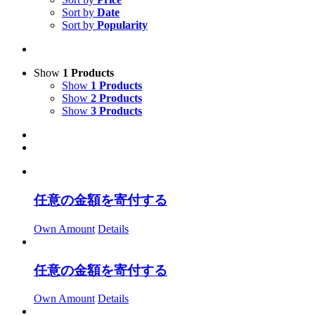
Sort by
Date
Sort by
Popularity
Show
1 Products
Show
1 Products
Show
2 Products
Show
3 Products
任意の金額を寄付する
Own Amount
Details
任意の金額を寄付する
Own Amount
Details