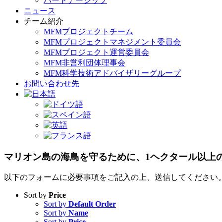
パートナーシップ
ニュース
チーム紹介
MFMプロジェクトチーム
MFMプロジェクトマネジメント委員会
MFMプロジェクト運営委員会
MFM非営利団体理事会
MFM科学技術アドバイザリーグループ
お問い合わせ先
マリオン島の海鳥を守るために、1ヘクタール以上
以下のフォームに必要事項をご記入の上、送信してください
Sort by
Price
Sort by
Default Order
Sort by
Name
Sort by
Price