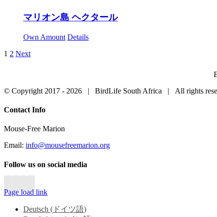
マリオン島 ヘクタール
Own Amount
Details
1
2
Next
B
© Copyright 2017 -
2026 | BirdLife South Africa | All rights r
Close
Contact Info
Sliding
Bar
Mouse-Free Marion
Area
Email:
info@mousefreemarion.org
Follow us on social media
Page load link
Deutsch
(
ドイツ語
)