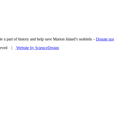
e a part of history and help save Marion Island’s seabirds –
Donate no
eserved |
Website by ScienceDesign