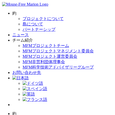
Skip
to
content
約
プロジェクトについて
島について
パートナーシップ
ニュース
チーム紹介
MFMプロジェクトチーム
MFMプロジェクトマネジメント委員会
MFMプロジェクト運営委員会
MFM非営利団体理事会
MFM科学技術アドバイザリーグループ
お問い合わせ先
約