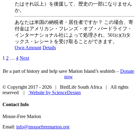
たはそれ以上）を後援して、歴史の一部になりません
か。
あなたは米国の納税者・居住者ですか？ この場合、寄
付金はアメリカン・フレンズ・オブ・バードライフ・
インターナショナル社によって処理され、501(c)(3)タ
ックス・レシートを受け取ることができます。
Own Amount
Details
1
2
…
4
Next
Be a part of history and help save Marion Island’s seabirds –
Donate
now
© Copyright 2017 -
2026 | BirdLife South Africa | All rights
reserved |
Website by ScienceDesign
Close
Contact Info
Sliding
Bar
Mouse-Free Marion
Area
Email:
info@mousefreemarion.org