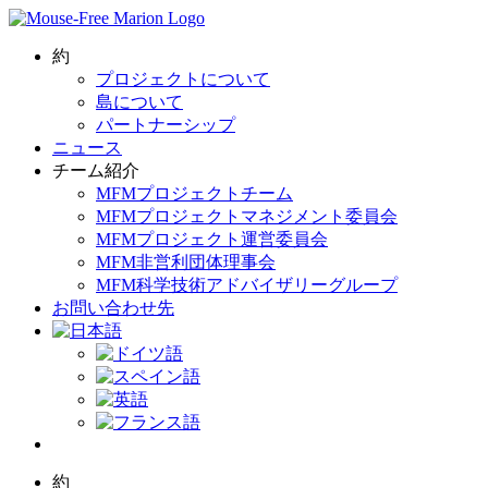
Skip
to
content
約
プロジェクトについて
島について
パートナーシップ
ニュース
チーム紹介
MFMプロジェクトチーム
MFMプロジェクトマネジメント委員会
MFMプロジェクト運営委員会
MFM非営利団体理事会
MFM科学技術アドバイザリーグループ
お問い合わせ先
約