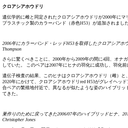
クロアシアホウドリ
遺伝学的に雌と同定されたクロアシアホウドリが2000年にマリ
プラスチック製のカラーバンド（赤色H53）が追加されました。
2006年にカラーバンド・レッドH53を取得したクロアシアホウドリ
Thompson
さらに驚くべきことに、2000年から2009年の間に4回、オ
していた。 このペアは2007年にヒナの羽化に成功し、羽化
遺伝子検査の結果、このヒナはクロアシアホウドリ（雌）と、
2020年にかけて、クロアシアホウドリred H53がグレイ
合ペアの繁殖地付近で、異なるが似たような姿のハイブリッ
てきた。
巣作りのために戻ってきた2006/07年のハイブリッドヒナ、20
Christopher Jones