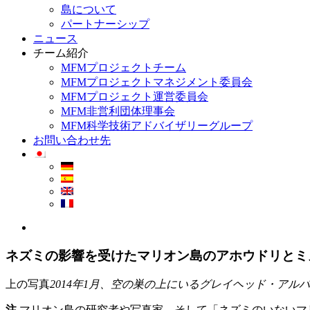
島について
パートナーシップ
ニュース
チーム紹介
MFMプロジェクトチーム
MFMプロジェクトマネジメント委員会
MFMプロジェクト運営委員会
MFM非営利団体理事会
MFM科学技術アドバイザリーグループ
お問い合わせ先
View
Larger
Image
ネズミの影響を受けたマリオン島のアホウドリとミ
上の写真
2014年1月、空の巣の上にいるグレイヘッド・アル
注
マリオン島の研究者や写真家、そして「ネズミのいないマ