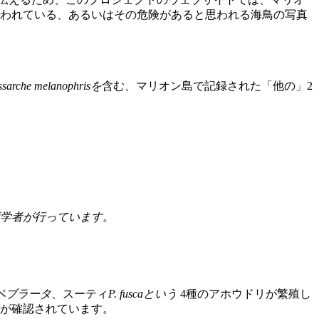
われている、あるいはその危険があると思われる海鳥の写真
ssarche melanophrisを
含む、マリオン島で記録された「他の」2
類学者が行っています。
ペブラータ
、スーティ
P. fuscaという
4種のアホウドリが繁殖し
とが確認されています。