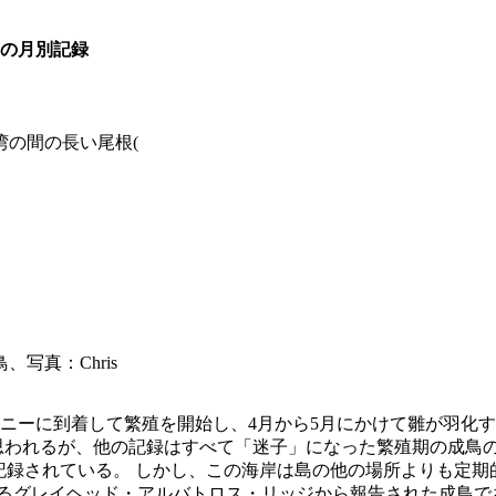
羽の月別記録
湾の間の長い尾根(
写真：Chris
ニーに到着して繁殖を開始し、4月から5月にかけて雛が羽化す
われるが、他の記録はすべて「迷子」になった繁殖期の成鳥のもの
部海岸で記録されている。 しかし、この海岸は島の他の場所より
にあるグレイヘッド・アルバトロス・リッジから報告された成鳥