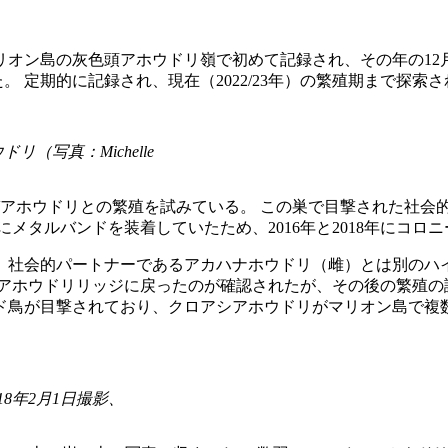
オン島の灰色頭アホウドリ嶺で初めて記録され、その年の12月2日に
 定期的に記録され、現在（2022/23年）の繁殖期まで探索
（写真：Michelle
ナガアホウドリとの繁殖を試みている。 この巣で目撃された社会的
前にメタルバンドを装着していたため、2016年と2018年にコ
社会的パートナーであるアカハナホウドリ（雌）とは別のハイブ
ヘッドアホウドリリッジに戻ったのが確認されたが、その後の繁殖の
ド鳥が目撃されており、クロアシアホウドリがマリオン島で複
18年2月1日撮影、