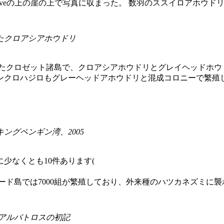
’s Coveの上の崖の上で写真に収まった。 数羽のススイロアホウ
れたクロアシアホウドリ
離れたクロゼット諸島で、クロアシアホウドリとグレイヘッドホ
ンクロハジロもグレーヘッドアホウドリと混成コロニーで繁殖
ングペンギン湾、2005
少なくとも10件あります(
ード島では7000組が繁殖しており、外来種のハツカネズミに
・アルバトロスの初記