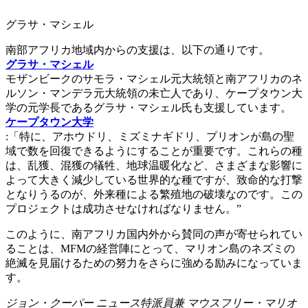
グラサ・マシェル
南部アフリカ地域内からの支援は、以下の通りです。
グラサ・マシェル
モザンビークのサモラ・マシェル元大統領と南アフリカのネ
ルソン・マンデラ元大統領の未亡人であり、ケープタウン大
学の元学長であるグラサ・マシェル氏も支援しています。
ケープタウン大学
:「特に、アホウドリ、ミズミナギドリ、プリオンが島の聖
域で数を回復できるようにすることが重要です。これらの種
は、乱獲、混獲の犠牲、地球温暖化など、さまざまな影響に
よって大きく減少している世界的な種ですが、致命的な打撃
となりうるのが、外来種による繁殖地の破壊なのです。この
プロジェクトは成功させなければなりません。”
このように、南アフリカ国内外から賛同の声が寄せられてい
ることは、MFMの経営陣にとって、マリオン島のネズミの
絶滅を見届けるための努力をさらに強める励みになっていま
す。
ジョン・クーパー
ニュース特派員兼
マウスフリー・マリオ