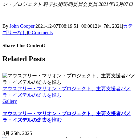
ン・プロジェクト 科学技術諮問委員会委員 2021年12月07日
By
John Cooper
|
2021-12-07T08:19:51+00:00
12月 7th, 2021
|
カテ
ゴリーなし
|
0 Comments
Share This Content!
Facebook
X
LinkedIn
WhatsApp
Tumblr
Pinterest
Email
Related Posts
マウスフリー・マリオン・プロジェクト、主要支援者パメ
ラ・イズデルの逝去を悼む
Gallery
マウスフリー・マリオン・プロジェクト、主要支援者パメ
ラ・イズデルの逝去を悼む
3月 25th, 2025