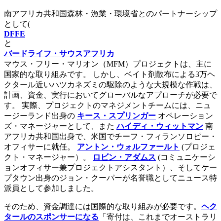
南アフリカ共和国森林・漁業・環境省とのパートナーシップ
として(
DFFE
と
バードライフ・サウスアフリカ
マウス・フリー・マリオン（MFM）プロジェクトは、主に
国家的な取り組みです。 しかし、ベイト剤散布による3万ヘ
クタール近いハツカネズミの駆除のような大規模な作戦は、
計画、資金、実行においてグローバルなアプローチが必要で
す。 実際、プロジェクトのマネジメントチームには、ニュ
ージーランド出身の
キース・スプリンガー
オペレーション
ズ・マネージャーとして、また
ハイディ・ウィットマン
南
アフリカ共和国出身で、米国でチーフ・フィランソロピー・
オフィサーに就任。
アントン・ウォルファールト
(プロジェ
クト・マネージャー）。
ロビン・アダムス
(コミュニケーシ
ョンオフィサー兼プロジェクトアシスタント）、そしてケー
プタウン出身のジョン・クーパーが名誉職としてニュース特
派員として参加しました。
そのため、資金調達には国際的な取り組みが必要です。
ヘク
タールのスポンサーになる
「寄付は、これまでオーストラリ