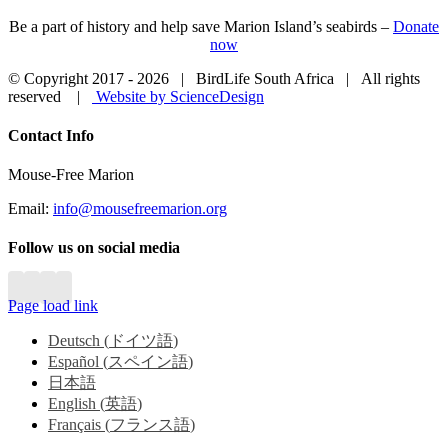
Be a part of history and help save Marion Island’s seabirds –
Donate
now
© Copyright 2017 -
2026 | BirdLife South Africa | All rights
reserved |
Website by ScienceDesign
Close
Contact Info
Sliding
Bar
Mouse-Free Marion
Area
Email:
info@mousefreemarion.org
Follow us on social media
Page load link
Deutsch
(
ドイツ語
)
Español
(
スペイン語
)
日本語
English
(
英語
)
Français
(
フランス語
)