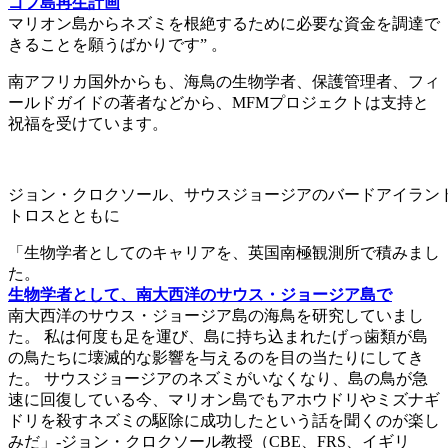
ゴフ島再生計画
マリオン島からネズミを根絶するために必要な資金を調達で
きることを願うばかりです” 。
南アフリカ国外からも、海鳥の生物学者、保護管理者、フィ
ールドガイドの著者などから、MFMプロジェクトは支持と
祝福を受けています。
ジョン・クロクソール、サウスジョージアのバードアイラン
トロスとともに
「生物学者としてのキャリアを、英国南極観測所で積みまし
た。
生物学者として、南大西洋のサウス・ジョージア島で
南大西洋のサウス・ジョージア島の海鳥を研究していまし
た。 私は何度も足を運び、島に持ち込まれたげっ歯類が島
の鳥たちに壊滅的な影響を与えるのを目の当たりにしてき
た。 サウスジョージアのネズミがいなくなり、島の鳥が急
速に回復している今、マリオン島でもアホウドリやミズナギ
ドリを殺すネズミの駆除に成功したという話を聞くのが楽し
みだ」-ジョン・クロクソール教授（CBE、FRS、イギリ