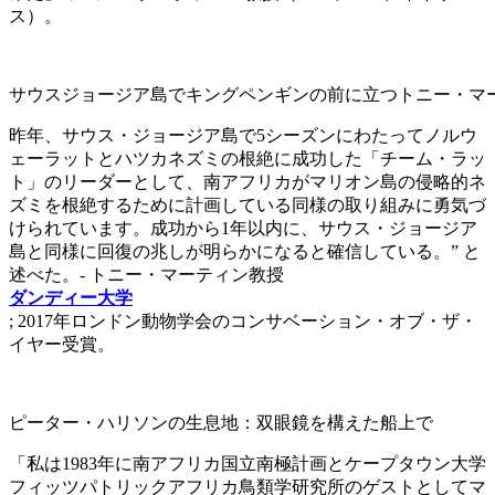
ス）。
サウスジョージア島でキングペンギンの前に立つトニー・マ
昨年、サウス・ジョージア島で5シーズンにわたってノルウ
ェーラットとハツカネズミの根絶に成功した「チーム・ラッ
ト」のリーダーとして、南アフリカがマリオン島の侵略的ネ
ズミを根絶するために計画している同様の取り組みに勇気づ
けられています。成功から1年以内に、サウス・ジョージア
島と同様に回復の兆しが明らかになると確信している。” と
述べた。- トニー・マーティン教授
ダンディー大学
; 2017年ロンドン動物学会のコンサベーション・オブ・ザ・
イヤー受賞。
ピーター・ハリソンの生息地：双眼鏡を構えた船上で
「私は1983年に南アフリカ国立南極計画とケープタウン大学
フィッツパトリックアフリカ鳥類学研究所のゲストとしてマ