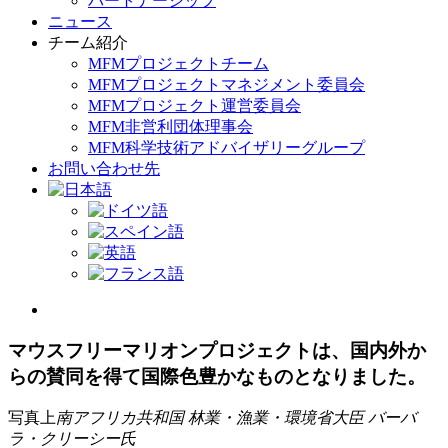
パートナーシップ
ニュース
チーム紹介
MFMプロジェクトチーム
MFMプロジェクトマネジメント委員会
MFMプロジェクト運営委員会
MFM非営利団体理事会
MFM科学技術アドバイザリーグループ
お問い合わせ先
View
Larger
Image
マウスフリーマリオンプロジェクトは、国内外か
らの賛同を得て国際色豊かなものとなりました。
写真上
南アフリカ共和国 林業・漁業・環境省大臣 バーバ
ラ・クリーシー氏