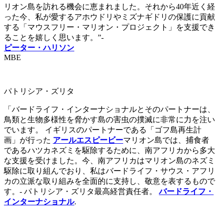
リオン島を訪れる機会に恵まれました。それから40年近く経
った今、私が愛するアホウドリやミズナギドリの保護に貢献
する「マウスフリー・マリオン・プロジェクト」を支援でき
ることを嬉しく思います。”-
ピーター・ハリソン
MBE
パトリシア・ズリタ
「バードライフ・インターナショナルとそのパートナーは、
鳥類と生物多様性を脅かす島の害虫の撲滅に非常に力を注い
でいます。 イギリスのパートナーである「ゴフ島再生計
画」が行った
アールエスピービー
マリオン島では、捕食者
であるハツカネズミを駆除するために、南アフリカから多大
な支援を受けました。今、南アフリカはマリオン島のネズミ
駆除に取り組んでおり、私はバードライフ・サウス・アフリ
カの立派な取り組みを全面的に支持し、敬意を表するもので
す。- パトリシア・ズリタ最高経営責任者。
バードライフ・
インターナショナル
.