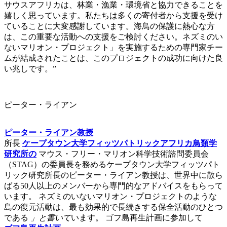
サウスアフリカは、林業・漁業・環境省と協力できることを
嬉しく思っています。私たちは多くの寄付者から支援を受け
ていることに大変感謝しています。海鳥の保護に熱心な方
は、この重要な活動への支援をご検討ください。ネズミのい
ないマリオン・プロジェクト」を実施するための専門家チー
ムが結成されたことは、このプロジェクトの成功に向けた良
い兆しです。”
ピーター・ライアン
ピーター・ライアン教授
所長
ケープタウン大学フィッツパトリックアフリカ鳥類学
研究所の
マウス・フリー・マリオン科学技術諮問委員会
（STAG）の委員長を務めるケープタウン大学フィッツパト
リック研究所長のピーター・ライアン教授は、世界中に散ら
ばる50人以上のメンバーから専門的なアドバイスをもらって
います。 ネズミのいないマリオン・プロジェクトのような
島の復元活動は、最も効果的で長続きする保全活動のひとつ
である
」と書いて
います。 ゴフ島再生計画に参加して