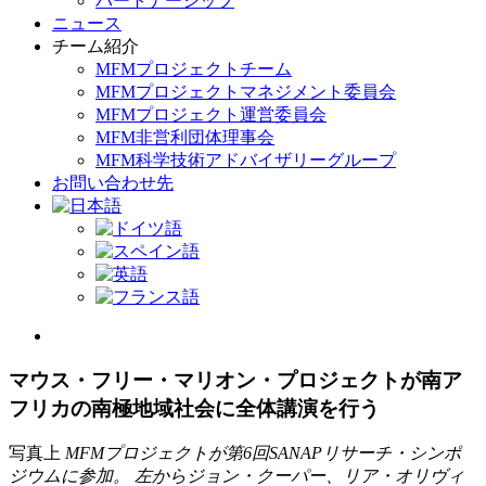
パートナーシップ
ニュース
チーム紹介
MFMプロジェクトチーム
MFMプロジェクトマネジメント委員会
MFMプロジェクト運営委員会
MFM非営利団体理事会
MFM科学技術アドバイザリーグループ
お問い合わせ先
View
Larger
Image
マウス・フリー・マリオン・プロジェクトが南ア
フリカの南極地域社会に全体講演を行う
写真上
MFMプロジェクトが第6回SANAPリサーチ・シンポ
ジウムに参加。 左からジョン・クーパー、リア・オリヴィ