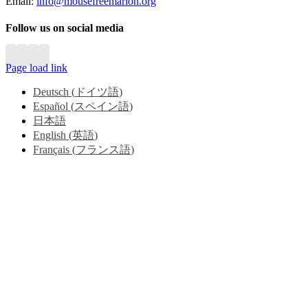
Email:
info@mousefreemarion.org
Follow us on social media
Page load link
Deutsch
(
ドイツ語
)
Español
(
スペイン語
)
日本語
English
(
英語
)
Français
(
フランス語
)
Go
to
Top