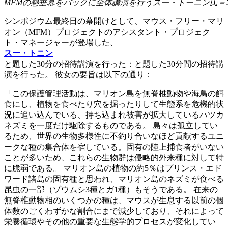
MFMの懸垂幕をバックに全体講演を行うスー・トーニン氏＝
シンポジウム最終日の幕開けとして、マウス・フリー・マリ
オン（MFM）プロジェクトのアシスタント・プロジェク
ト・マネージャーが登場した、
スー・トニン
と題した30分の招待講演を行った：と題した30分間の招待講
演を行った。 彼女の要旨は以下の通り：
「この保護管理活動は、マリオン島を無脊椎動物や海鳥の餌
食にし、植物を食べたり穴を掘ったりして生態系を危機的状
況に追い込んでいる、持ち込まれ被害が拡大しているハツカ
ネズミを一度だけ駆除するものである。 島々は孤立してい
るため、世界の生物多様性に不釣り合いなほど貢献するユニ
ークな種の集合体を宿している。固有の陸上捕食者がいない
ことが多いため、これらの生物群は侵略的外来種に対して特
に脆弱である。 マリオン島の植物の約5％はプリンス・エド
ワード諸島の固有種と思われ、マリオン島のネズミが食べる
昆虫の一部（ゾウムシ3種とガ1種）もそうである。 在来の
無脊椎動物相のいくつかの種は、マウスが生息する以前の個
体数のごくわずかな割合にまで減少しており、それによって
栄養循環やその他の重要な生態学的プロセスが変化してい