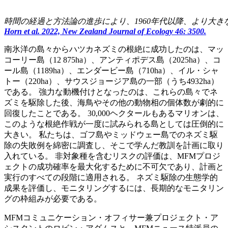
時間の経過と方法論の進歩により、1960年代以降、より大き
Horn et al. 2022, New Zealand Journal of Ecology 46: 3500.
南氷洋の島々からハツカネズミの根絶に成功したのは、マッ
コーリー島（12 875ha）、アンティポデス島（2025ha）、コ
ール島（1189ha）、エンダービー島（710ha）、イル・シャ
トー（220ha）、サウスジョージア島の一部（うち4932ha）
である。 強力な動機付けとなったのは、これらの島々でネ
ズミを駆除した後、海鳥やその他の動物相の個体数が劇的に
回復したことである。 30,000ヘクタールもあるマリオンは、
このような根絶作戦が一度に試みられる島としては圧倒的に
大きい。 私たちは、ゴフ島やミッドウェー島でのネズミ駆
除の失敗例を綿密に調査し、そこで学んだ教訓を計画に取り
入れている。 非対象種を含むリスクの評価は、MFMプロジ
ェクトの成功確率を最大化するために不可欠であり、計画と
実行のすべての段階に適用される。 ネズミ駆除の生態学的
成果を評価し、モニタリングするには、長期的なモニタリン
グの枠組みが必要である。
MFMコミュニケーション・オフィサー兼プロジェクト・ア