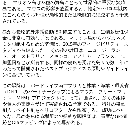
る。 マリオン島は28種の海鳥にとって世界的に重要な繁殖
島である。 マウスの影響を放置すると、推定30～100年以内
にこれらのうち19種が局地的または機能的に絶滅すると予想
されている。
島から侵略的外来捕食動物を除去することは、生物多様性保
全に非常に有効な手段である。 マリオン島からハツカネズ
ミを根絶するための準備は、2015年のフィージビリティ・ス
タディから始まった。 その後の計画は、ニュージーラン
ド、オーストラリア、メキシコ、アメリカ、フランス、EU
加盟国などが所有する、同様の侵略を受けた島々で数十年に
わたって開発されたベストプラクティスの原則やガイドライ
ンに基づいている。
この駆除は、バードライフ南アフリカと林業・漁業・環境省
（DFFE）のパートナーシップによるマウス・フリー・マリ
オン（MFM）プロジェクトによって計画され、多くの組織
や個人の支援を受けて実施される予定である。 特注の殺鼠
剤入りベイト剤をヘリコプターから散布する。 成功に不可
欠な、島のあらゆる場所の包括的な囮捜査は、高度なGPS追
跡とGISマッピングによって導かれる。