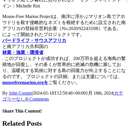
イン：Michelle Risi
Mouse-Free Marion Projectは、南洋に浮かぶマリオン島でアホ
ウドリを殺す侵略的なネズミを根絶するために設立された南
アフリカの登録非営利企業（No.2020/922433/08）である。
によって開始されたプロジェクトです。
バードライフ・サウスアフリカ
と南アフリカ共和国の
林業・漁業・環境省
. このプロジェクトが成功すれば、200万羽を超える海鳥の繁
殖地が回復し、その多くが世界的に絶滅の危機に瀕してお
り、温暖化する気候に対する島の回復力が向上することにな
るのです。 プロジェクトの詳細、または支援については、
mousefreemarion.orgを
ご覧ください。
By
John Cooper
|
2024-01-18T12:59:46+00:00
1月 18th, 2024
|
カテ
ゴリーなし
|
0 Comments
Share This Content!
Facebook
X
LinkedIn
WhatsApp
Tumblr
Pinterest
Email
Related Posts