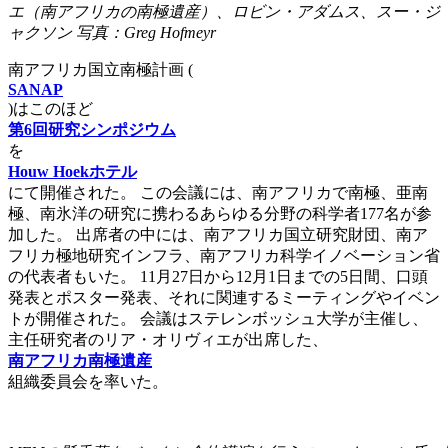
エ（南アフリカの南極遺産）、ロビン・アダムス、スー・ジ
ャクソン 写真：Greg Hofmeyr
南アフリカ国立南極計画 (
SANAP
)はこのほど
第6回研究シンポジウム
を
Houw Hoekホテル
にて開催された。 この会議には、南アフリカで南極、亜南
極、南氷洋の研究に携わるあらゆる分野の科学者177名が参
加した。 出席者の中には、南アフリカ国立研究財団、南ア
フリカ極地研究インフラ、南アフリカ科学イノベーション省
の代表者もいた。 11月27日から12月1日までの5日間、口頭
発表とポスター発表、それに関連するミーティングやイベン
トが開催された。 会議はステレンボッシュ大学が主催し、
主任研究者のリア・オリヴィエが出席した、
南アフリカ南極遺産
組織委員会を率いた。