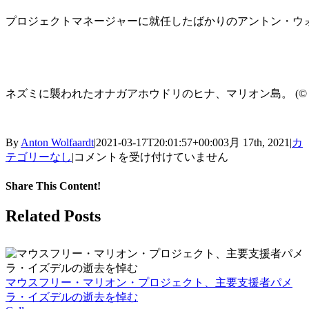
プロジェクトマネージャーに就任したばかりのアントン・ウォルファールト氏（© Le
ネズミに襲われたオナガアホウドリのヒナ、マリオン島。 (© Peter
By
Anton Wolfaardt
|
2021-03-17T20:01:57+00:00
3月 17th, 2021
|
カ
マ
テゴリーなし
|
コメントを受け付けていません
リ
オ
Share This Content!
ン
Facebook
X
LinkedIn
WhatsApp
Tumblr
Pinterest
Email
Related Posts
島
の
海
鳥
を
マウスフリー・マリオン・プロジェクト、主要支援者パメ
守
ラ・イズデルの逝去を悼む
る。