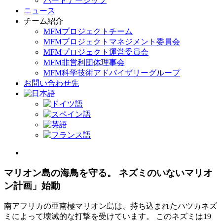
パートナーシップ
ニュース
チーム紹介
MFMプロジェクトチーム
MFMプロジェクトマネジメント委員会
MFMプロジェクト運営委員会
MFM非営利団体理事会
MFM科学技術アドバイザリーグループ
お問い合わせ先
View
Larger
Image
マリオン島の海鳥を守る。 ネズミのいないマリオ
ン計画」始動
南アフリカの亜南極マリオン島は、持ち込まれたハツカネズ
ミによって壊滅的な打撃を受けています。 このネズミは19