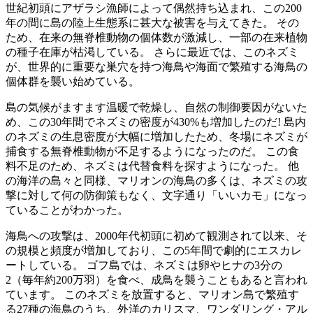
世紀初頭にアザラシ漁師によって偶然持ち込まれ、この200
年の間に島の陸上生態系に甚大な被害を与えてきた。 その
ため、在来の無脊椎動物の個体数が激減し、一部の在来植物
の種子在庫が枯渇している。 さらに最近では、このネズミ
が、世界的に重要な巣穴を持つ海鳥や海面で繁殖する海鳥の
個体群を襲い始めている。
島の気候がますます温暖で乾燥し、自然の制御要因がないた
め、この30年間でネズミの密度が430%も増加したのだ! 島内
のネズミの生息密度が大幅に増加したため、冬場にネズミが
捕食する無脊椎動物が不足するようになったのだ。 この食
料不足のため、ネズミは代替食料を探すようになった。 他
の海洋の島々と同様、マリオンの海鳥の多くは、ネズミの攻
撃に対して何の防御策もなく、文字通り「いいカモ」になっ
ていることがわかった。
海鳥への攻撃は、2000年代初頭に初めて観測されて以来、そ
の規模と頻度が増加しており、この5年間で劇的にエスカレ
ートしている。 ゴフ島では、ネズミは卵やヒナの3分の
2（毎年約200万羽）を食べ、成鳥を襲うこともあると言われ
ています。 このネズミを放置すると、マリオン島で繁殖す
る27種の海鳥のうち、外洋のカリスマ、ワンダリング・アル