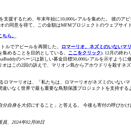
援するため、年末年始に10,000レアルを集めた。 彼のアピ
マーリオの同意を得て、この金額はMFMプロジェクトのウェブサイ
こちら。
タイトルでアピールを再開した。
ロマーリオ、ネズミのいないマ
ルを集めることを目的としている。
ここをクリック
). 12月の
ckaBuddyのページは新しい募金目標50,000レアルを示す
マーリオはこの2回の訴えで、マリオン島からアホウドリを殺すネ
あるロマーリオは、「私たちは、ロマーリオがネズミのいない
間違いなく世界で最も重要な鳥類保護プロジェクトを支持する
自分自身を大切に
すること」と答える。 今後も寄付の呼びかけ
2024年02月08日