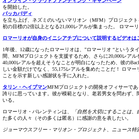
オンライン・クラウドファンディング・キャンペーン
を開始した。
バッカバディ
を立ち上げ、ネズミのいないマリオン（MFM）プロジェクトを支
初の目標の2倍以上となる21,000レアルが集まった。 ロ
ロマーリオが自身のイニシアチブについて説明するビデオは
1年後、12歳になったロマーリオは、”ロマーリオ “という
間、MFMプロジェクトを支援するため、さらに20,000レア
40,000レアルを超えそうなことが明白になったため、彼のBa
しい金額だけでなく、55,175レアルを集めたことだ！ ロ
ことを示す新しい感謝状を手に入れた。
タリン・ヘイブマン
MFMプロジェクトの開発オフィサーで
誇りに思っています。彼が模範となり、老若男女を問わず、
いる。
ロマーリオ・バレンティンは、
「自然を大切にすることは、
た多くの人々（その多くは匿名）に感謝の意を表したい。
ジョー
マウスフリー・マリオン・プロジェクト、ニュース特派員、