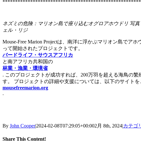
*******************************************************
ネズミの危険：マリオン島で座り込むオグロアホウドリ 写
ェル・リジ
Mouse-Free Marion Projectは、南洋に浮かぶマリ
って開始されたプロジェクトです。
バードライフ・サウスアフリカ
と南アフリカ共和国の
林業・漁業・環境省
. このプロジェクトが成功すれば、200万羽を超える海鳥
す。 プロジェクトの詳細や支援については、以下のサイトを
mousefreemarion.org
.
By
John Cooper
|
2024-02-08T07:29:05+00:00
2月 8th, 2024
|
カテゴ
Share This Content!