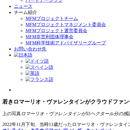
パートナーシップ
ニュース
チーム紹介
MFMプロジェクトチーム
MFMプロジェクトマネジメント委員会
MFMプロジェクト運営委員会
MFM非営利団体理事会
MFM科学技術アドバイザリーグループ
お問い合わせ先
View
Larger
Image
若きロマーリオ・ヴァレンタインがクラウドファン
上の写真
ロマーリオ・ヴァレンタインが55ヘクタール分の感
2022年11月下旬、当時11歳だったロマーリオ・ヴァレ