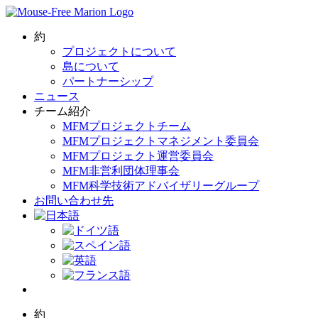
Skip
to
content
約
プロジェクトについて
島について
パートナーシップ
ニュース
チーム紹介
MFMプロジェクトチーム
MFMプロジェクトマネジメント委員会
MFMプロジェクト運営委員会
MFM非営利団体理事会
MFM科学技術アドバイザリーグループ
お問い合わせ先
約