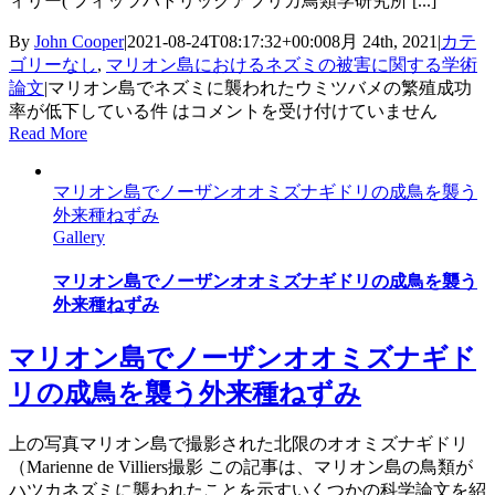
ィリー( フィッツパトリックアフリカ鳥類学研究所 [...]
By
John Cooper
|
2021-08-24T08:17:32+00:00
8月 24th, 2021
|
カテ
ゴリーなし
,
マリオン島におけるネズミの被害に関する学術
論文
|
マリオン島でネズミに襲われたウミツバメの繁殖成功
率が低下している件 は
コメントを受け付けていません
Read More
マリオン島でノーザンオオミズナギドリの成鳥を襲う
外来種ねずみ
Gallery
マリオン島でノーザンオオミズナギドリの成鳥を襲う
外来種ねずみ
マリオン島でノーザンオオミズナギド
リの成鳥を襲う外来種ねずみ
上の写真マリオン島で撮影された北限のオオミズナギドリ
（Marienne de Villiers撮影 この記事は、マリオン島の鳥類が
ハツカネズミに襲われたことを示すいくつかの科学論文を紹