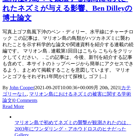
れたネズミが与える影響、Ben Dilleyの
博士論文
写真上ゴフ島風下沖のベン・ディリー、水平線にチャーチロ
ック この記事は、マリオン島の鳥類がハツカネズミに襲わ
れたことを示す科学的な論文や関連資料を紹介する連載の続
編です。 マリオン島 . 連載第1回目はこちら こちらをクリッ
クしてください。 . この記事は、今後、新刊を紹介する記事
も含めて、本サイトのトップページから簡単にアクセスでき
るよう、まとめて掲載することを意図しています。 マリオ
ンとゴフをそれぞれ1年間かけて探検し ゴフ [...]
By
John Cooper
|
2021-09-20T10:00:36+00:00
9月 20th, 2021
|
カテ
ゴリーなし
,
マリオン島におけるネズミの被害に関する学術
論文
|
0 Comments
Read More
マリオン島で初めてネズミの襲撃が観測されたのは、
2003年にワンダリング・アホウドロスのヒナだった
Gallery