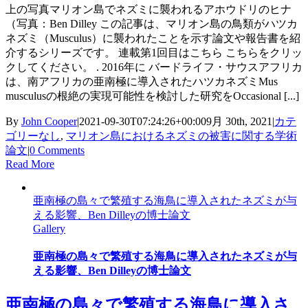
上の写真マリオン島でネズミに襲われるアホウドリのヒナ
（写真：Ben Dilley この記事は、マリオン島の鳥類がハツカ
ネズミ（Musculus）に襲われたことを示す論文や報告書を紹
介するシリーズです。 連載第1回目はこちら こちらをクリッ
クしてください。 . 2016年に バードライフ・サウスアフリカ
は、南アフリカの亜南極に導入されたハツカネズミMus
musculusの根絶の実現可能性を検討した研究をOccasional [...]
By
John Cooper
|
2021-09-30T07:24:26+00:00
9月 30th, 2021
|
カテ
ゴリーなし
,
マリオン島におけるネズミの被害に関する学術
論文
|
0 Comments
Read More
亜南極の島々で繁殖する海鳥に導入されたネズミが与
える影響、Ben Dilleyの博士論文
Gallery
亜南極の島々で繁殖する海鳥に導入されたネズミが与
える影響、Ben Dilleyの博士論文
亜南極の島々で繁殖する海鳥に導入さ