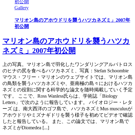
初公開
Gallery
マリオン島のアホウドリを襲うハツカネズミ」2007年
初公開
マリオン島のアホウドリを襲うハツカ
ネズミ」2007年初公開
上の写真。マリオン島で羽化したワンダリングアルバトロス
のヒナの尻を食べるハツカネズミ、写真：Stefan Schoombie
マウス・フリー・マリオンのウェブサイトでは、マリオン島
の鳥類を襲うハツカネズミや、亜南極の島々におけるハツカ
ネズミの役割に関する科学的な論文を随時掲載していく予定
です。 ここで、Ross Wanless氏らは、学術誌「Biology
Letters」で次のように報告しています。 バイオロジー・レタ
ーズ は、南大西洋のゴフ島で、ハツカネズミMus musculusが
アホウドリやミズナギドリを襲う様子を初めてビデオで確認
したと報告している。 また、この論文では、マリオン島で
ネズミがDiomedea [...]