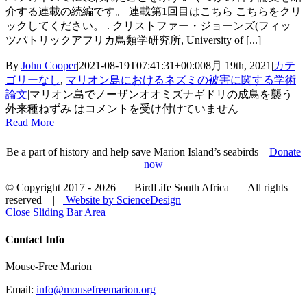
介する連載の続編です。 連載第1回目はこちら こちらをクリ
ックしてください。 . クリストファー・ジョーンズ(フィッ
ツパトリックアフリカ鳥類学研究所, University of [...]
By
John Cooper
|
2021-08-19T07:41:31+00:00
8月 19th, 2021
|
カテ
ゴリーなし
,
マリオン島におけるネズミの被害に関する学術
論文
|
マリオン島でノーザンオオミズナギドリの成鳥を襲う
外来種ねずみ は
コメントを受け付けていません
Read More
Be a part of history and help save Marion Island’s seabirds –
Donate
now
© Copyright 2017 -
2026 | BirdLife South Africa | All rights
reserved |
Website by ScienceDesign
Close Sliding Bar Area
Contact Info
Mouse-Free Marion
Email:
info@mousefreemarion.org