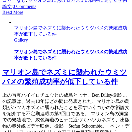
ゴリーなし
,
マリオン島におけるネズミの被害に関する学術
論文
|
0 Comments
Read More
マリオン島でネズミに襲われたウミツバメの繁殖成功
率が低下している件
Gallery
マリオン島でネズミに襲われたウミツバメの繁殖成功
率が低下している件
マリオン島でネズミに襲われたウミツ
バメの繁殖成功率が低下している件
上の写真ハイイロチュウヒの成鳥とヒナ、Ben Dilley撮影 こ
の記事は、過去10年ほどの間に発表された、マリオン島の鳥
類がハツカネズミに襲われたことを示すいくつかの学術論文
を紹介する不定期連載の第3回目である。 マリオン島の洞窟
での繁殖地で、灰色海燕のヒナに近づくハツカネズミ、出版
物の赤外線ビデオ映像、撮影：Stefan Schoombie。 ベン・デ