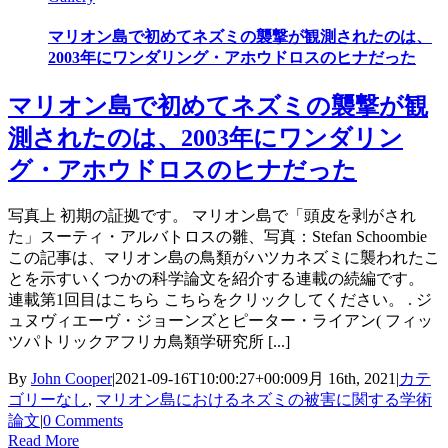
マリオン島で初めてネズミの襲撃が観測されたのは、
2003年にワンダリング・アホウドロスのヒナだった
マリオン島で初めてネズミの襲撃が観
測されたのは、2003年にワンダリン
グ・アホウドロスのヒナだった
写真上 初期の証拠です。 マリオン島で「頭皮を剥がされ
た」スーティ・アルバトロスの雛、写真：Stefan Schoombie
この記事は、マリオン島の鳥類がハツカネズミに襲われたこ
とを示すいくつかの科学論文を紹介する連載の続編です。
連載第1回目はこちら こちらをクリックしてください。 . ジ
ュヌヴィエーヴ・ジョーンズとピーター・ライアン( フィッ
ツパトリックアフリカ鳥類学研究所 [...]
By
John Cooper
|
2021-09-16T10:00:27+00:00
9月 16th, 2021
|
カテ
ゴリーなし
,
マリオン島におけるネズミの被害に関する学術
論文
|
0 Comments
Read More