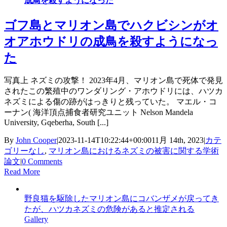
成鳥を殺すようになった
ゴフ島とマリオン島でハクビシンがオ
オアホウドリの成鳥を殺すようになっ
た
写真上 ネズミの攻撃！ 2023年4月、マリオン島で死体で発見
されたこの繁殖中のワンダリング・アホウドリには、ハツカ
ネズミによる傷の跡がはっきりと残っていた。 マエル・コ
ーナン( 海洋頂点捕食者研究ユニット Nelson Mandela
University, Gqeberha, South [...]
By
John Cooper
|
2023-11-14T10:22:44+00:00
11月 14th, 2023
|
カテ
ゴリーなし
,
マリオン島におけるネズミの被害に関する学術
論文
|
0 Comments
Read More
野良猫を駆除したマリオン島にコバンザメが戻ってき
たが、ハツカネズミの危険があると推定される
Gallery