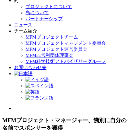
約
プロジェクトについて
島について
パートナーシップ
ニュース
チーム紹介
MFMプロジェクトチーム
MFMプロジェクトマネジメント委員会
MFMプロジェクト運営委員会
MFM非営利団体理事会
MFM科学技術アドバイザリーグループ
お問い合わせ先
View
Larger
Image
MFMプロジェクト・マネージャー、餞別に自分の
名前でスポンサーを獲得