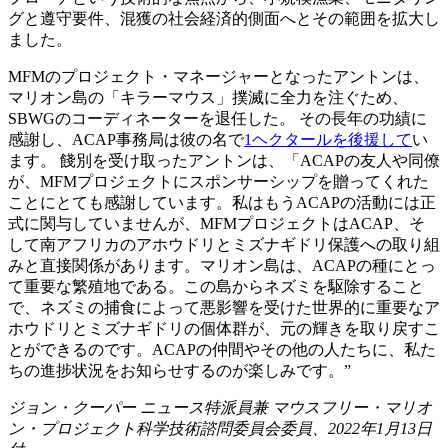
グと遵守要件、混獲の社会経済的側面へとその範囲を拡大し
ました。
MFMのプロジェクト・マネージャーとなったアントンは、
マリオン島の「キラーマウス」撲滅に全力を注ぐため、
SBWGのコーディネーターを退任した。 その長年の功績に
感謝し、ACAP事務局は彼の名で
1ヘクタールを後援して
い
ます。 餞別を受け取ったアントンは、「ACAPの友人や同僚
が、MFMプロジェクトにスポンサーシップを贈ってくれた
ことにとても感謝しています。私はもうACAPの活動には正
式に関与していませんが、MFMプロジェクトはACAP、そ
して南アフリカのアホウドリとミズナギドリ保護への取り組
みと直接関係があります。マリオン島は、ACAPの種にとっ
て重要な繁殖地である。この島からネズミを駆除すること
で、ネズミの捕食によって悪影響を受けた世界的に重要なア
ホウドリとミズナギドリの個体群が、元の輝きを取り戻すこ
とができるのです。ACAPの仲間やその他の人たちに、私た
ちの進捗状況をお知らせするのが楽しみです。”
ジョン・クーパー
ニュース特派員兼
マウスフリー・マリオ
ン・プロジェクト科学技術諮問委員会委員、2022年1月13日