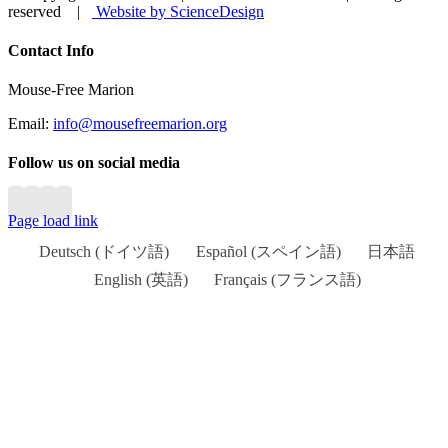
reserved |
Website by ScienceDesign
Close
Contact Info
Sliding
Bar
Mouse-Free Marion
Area
Email:
info@mousefreemarion.org
Follow us on social media
Page load link
Deutsch
(
ドイツ語
)
Español
(
スペイン語
)
日本語
English
(
英語
)
Français
(
フランス語
)
Go
to
Top