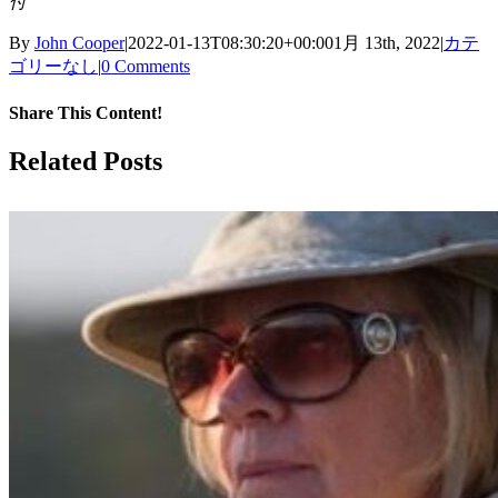
付
By
John Cooper
|
2022-01-13T08:30:20+00:00
1月 13th, 2022
|
カテ
ゴリーなし
|
0 Comments
Share This Content!
Facebook
X
LinkedIn
WhatsApp
Tumblr
Pinterest
Email
Related Posts