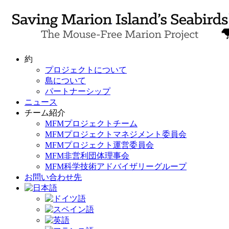
Skip
to
content
約
プロジェクトについて
島について
パートナーシップ
ニュース
チーム紹介
MFMプロジェクトチーム
MFMプロジェクトマネジメント委員会
MFMプロジェクト運営委員会
MFM非営利団体理事会
MFM科学技術アドバイザリーグループ
お問い合わせ先