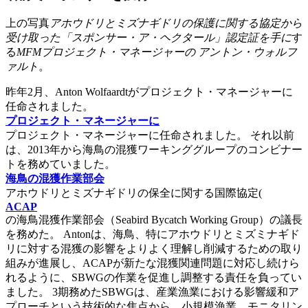
上の写真
アホウドリとミズナギドリの保護に関する協定から
受け取った「スポンサー・ア・ヘクタール」認定証を手に
す
る
MFMプロジェクト・マネージャーの
アントン・ウォルフ
ァルト
。
昨年2月、Anton Wolfaardtがプロジェクト・マネージャーに
任命されました。
プロジェクト・マネージャーに
プロジェクト・マネージャーに任命されました。 それ以前
は、2013年から海鳥の混獲ワーキンググループのコンビナー
トを務めていました。
海鳥の混獲作業部会
アホウドリとミズナギドリの保全に関する国際協定(
ACAP
の海鳥混獲作業部会（Seabird Bycatch Working Group）の議長
を務めた。 Antonは、海鳥、特にアホウドリとミズミナギド
リに対する混獲の影響をよりよく理解し削減するための取り
組みが進展し、ACAPが新たな混獲関連問題に対応し続けら
れるように、SBWGの作業を促進し調整する責任を負ってい
ました。 3期務めたSBWGは、産業漁業における影響緩和ア
プローチという技術的な焦点から、小規模漁業、モニタリン