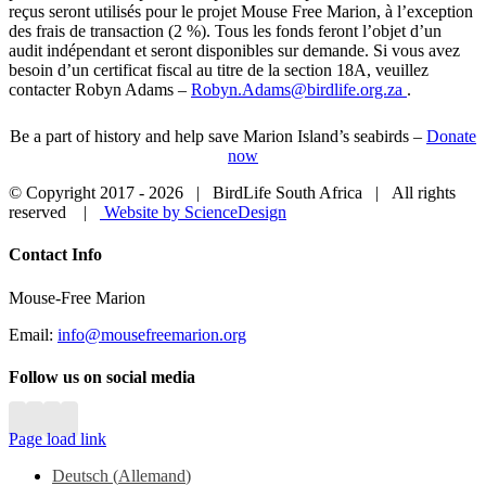
reçus seront utilisés pour le projet Mouse Free Marion, à l’exception
des frais de transaction (2 %). Tous les fonds feront l’objet d’un
audit indépendant et seront disponibles sur demande. Si vous avez
besoin d’un certificat fiscal au titre de la section 18A, veuillez
contacter Robyn Adams –
Robyn.Adams@birdlife.org.za
.
Be a part of history and help save Marion Island’s seabirds –
Donate
now
© Copyright 2017 -
2026 | BirdLife South Africa | All rights
reserved |
Website by ScienceDesign
Close
Contact Info
Sliding
Bar
Mouse-Free Marion
Area
Email:
info@mousefreemarion.org
Follow us on social media
Page load link
Deutsch
(
Allemand
)