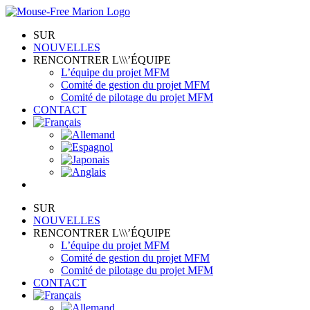
Skip
to
SUR
content
NOUVELLES
RENCONTRER L\\\’ÉQUIPE
L’équipe du projet MFM
Comité de gestion du projet MFM
Comité de pilotage du projet MFM
CONTACT
SUR
NOUVELLES
RENCONTRER L\\\’ÉQUIPE
L’équipe du projet MFM
Comité de gestion du projet MFM
Comité de pilotage du projet MFM
CONTACT