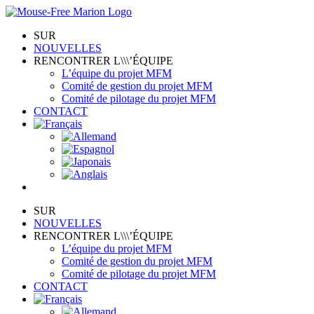
Skip
to
SUR
content
NOUVELLES
RENCONTRER L\\\’ÉQUIPE
L’équipe du projet MFM
Comité de gestion du projet MFM
Comité de pilotage du projet MFM
CONTACT
SUR
NOUVELLES
RENCONTRER L\\\’ÉQUIPE
L’équipe du projet MFM
Comité de gestion du projet MFM
Comité de pilotage du projet MFM
CONTACT