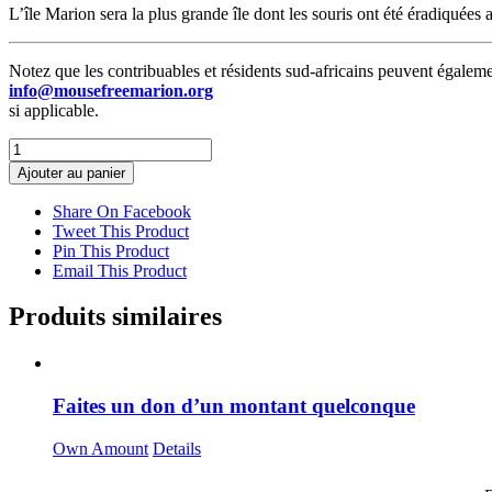
L’île Marion sera la plus grande île dont les souris ont été éradiquées 
Notez que les contribuables et résidents sud-africains peuvent égalemen
info@mousefreemarion.org
si applicable.
quantité
de
Ajouter au panier
Hectare
de
Share On Facebook
l'île
Tweet This Product
Marion
Pin This Product
Email This Product
Produits similaires
Faites un don d’un montant quelconque
Own Amount
Details