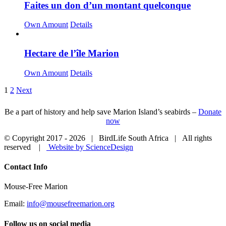
Faites un don d’un montant quelconque
Own Amount
Details
Hectare de l’île Marion
Own Amount
Details
1
2
Next
Be a part of history and help save Marion Island’s seabirds –
Donate
now
© Copyright 2017 -
2026 | BirdLife South Africa | All rights
reserved |
Website by ScienceDesign
Close
Contact Info
Sliding
Bar
Mouse-Free Marion
Area
Email:
info@mousefreemarion.org
Follow us on social media