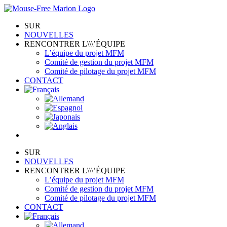
Skip
to
SUR
content
NOUVELLES
RENCONTRER L\\\’ÉQUIPE
L’équipe du projet MFM
Comité de gestion du projet MFM
Comité de pilotage du projet MFM
CONTACT
SUR
NOUVELLES
RENCONTRER L\\\’ÉQUIPE
L’équipe du projet MFM
Comité de gestion du projet MFM
Comité de pilotage du projet MFM
CONTACT