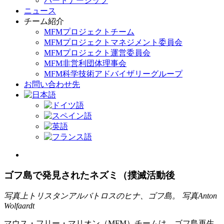
パートナーシップ
ニュース
チーム紹介
MFMプロジェクトチーム
MFMプロジェクトマネジメント委員会
MFMプロジェクト運営委員会
MFM非営利団体理事会
MFM科学技術アドバイザリーグループ
お問い合わせ先
View
Larger
Image
ゴフ島で発見されたネズミ（撲滅活動後
写真上トリスタンアルバトロスのヒナ、ゴフ島。 写真Anton
Wolfaardt
マウス・フリー・マリオン（MFM）チームは、ゴフ島再生