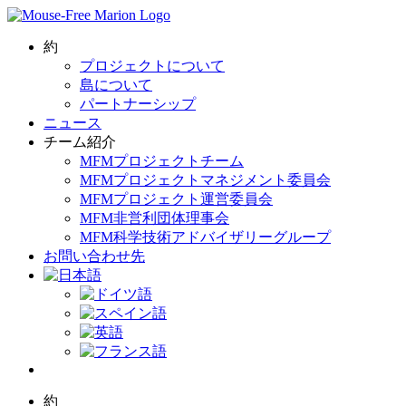
Skip
to
content
約
プロジェクトについて
島について
パートナーシップ
ニュース
チーム紹介
MFMプロジェクトチーム
MFMプロジェクトマネジメント委員会
MFMプロジェクト運営委員会
MFM非営利団体理事会
MFM科学技術アドバイザリーグループ
お問い合わせ先
約