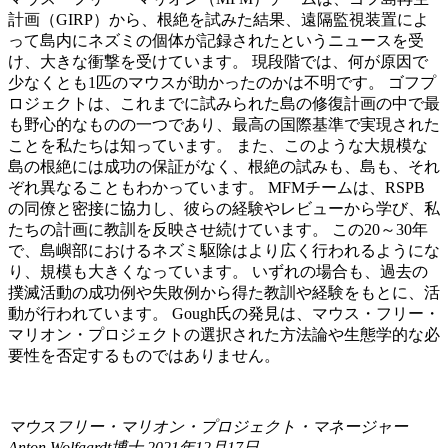
計画（GIRP）から、根絶を試みた結果、遠隔監視装置によ
って島内にネズミの個体が記録されたというニュースを受
け、大きな衝撃を受けています。 現段階では、何が原因で
少なくとも1匹のマウスが助かったのかは不明です。 ゴフプ
ロジェクトは、これまでに試みられた島の修復計画の中で最
も野心的なものの一つであり、最高の国際基準で実現された
ことを私たちは知っています。 また、このような大規模な
島の根絶には成功の保証がなく、根絶の試みも、島も、それ
ぞれ異なることもわかっています。 MFMチームは、RSPB
の同僚と密接に協力し、彼らの経験やレビューから学び、私
たちの計画に教訓を反映させ続けています。 この20～30年
で、島嶼部におけるネズミ駆除はより広く行われるようにな
り、規模も大きくなっています。 いずれの場合も、過去の
撲滅活動の成功例や失敗例から得た教訓や経験をもとに、活
動が行われています。 Gough氏の発見は、マウス・フリー・
マリオン・プロジェクトの選択された方法論や生態学的な必
要性を否定するものではありません。
マウスフリー・マリオン・プロジェクト・マネージャー
Anton Wolfaardt博士 2021年12月17日